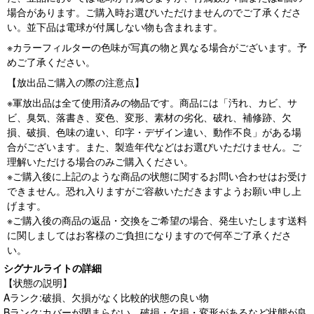
場合があります。ご購入時お選びいただけませんのでご了承くださ
い。並下品は電球が付属しない物も含まれます。
※カラーフィルターの色味が写真の物と異なる場合がございます。予
めご了承ください。
【放出品ご購入の際の注意点】
※軍放出品は全て使用済みの物品です。商品には「汚れ、カビ、サ
ビ、臭気、落書き、変色、変形、素材の劣化、破れ、補修跡、欠
損、破損、色味の違い、印字・デザイン違い、動作不良」がある場
合がございます。また、製造年代などはお選びいただけません。ご
理解いただける場合のみご購入ください。
※ご購入後に上記のような商品の状態に関するお問い合わせはお受け
できません。恐れ入りますがご容赦いただきますようお願い申し上
げます。
※ご購入後の商品の返品・交換をご希望の場合、発生いたします送料
に関しましてはお客様のご負担になりますので何卒ご了承くださ
い。
シグナルライトの詳細
【状態の説明】
Aランク:破損、欠損がなく比較的状態の良い物
Bランク:カバーが閉まらない、破損・欠損・変形があるなど状態が良