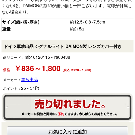
くない物。DAIMONの刻印が無い物も一部ございます。電球が付属し
ない場合あり。
サイズ(縦×横×厚さ)
約12.5×6.8×7.5cm
重量
約215g
ドイツ軍放出品 シグナルライト DAIMON製 レンズカバー付き
mb16120115～ra00438
商品コード：
￥
836～1,800
価格：
(税込 ￥920～1,980)
軍放出品
メーカー：
25～54
Pt
ポイント：
お気に入りに追加