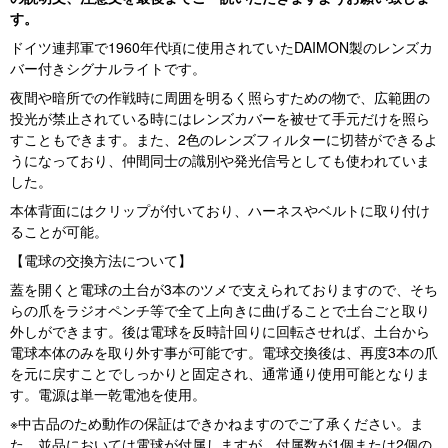
す。
ドイツ連邦軍で1960年代頃に使用されていたDAIMON製のレンズカ
バー付きシグナルライトです。
夜間や暗所での作戦時に周囲を明るく照らすための物で、広範囲の
投光が禁止されている時にはレンズカバーを被せて手元だけを照ら
すこともできます。また、2色のレンズフィルターに切替ができるよ
うになっており、仲間同士の識別や発光信号としても使われていま
した。
本体背面にはクリップが付いており、ハーネスやベルトに取り付け
ることが可能。
【電球の交換方法について】
蓋を開くと電球の土台が3本のツメで支えられておりますので、そち
らの爪をラジオペンチ等で全て上向きに曲げることで土台ごと取り
外しができます。後は電球を反時計回りに回転させれば、土台から
電球本体のみを取り外す事が可能です。電球交換後は、再度3本の爪
を元に戻すことでしっかりと固定され、通常通り使用可能となりま
す。電源は単一乾電池を使用。
※中古品のため動作の保証はできかねますのでご了承ください。ま
た、並品においては電球が付属しますが、付属数が1個または2個の