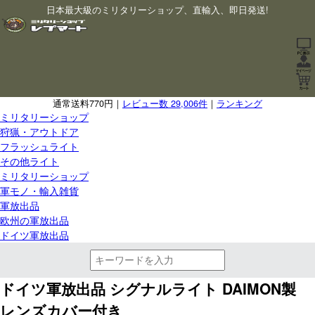
日本最大級のミリタリーショップ、直輸入、即日発送!
通常送料770円｜
レビュー数 29,006件
｜
ランキング
ミリタリーショップ
狩猟・アウトドア
フラッシュライト
その他ライト
ミリタリーショップ
軍モノ・輸入雑貨
軍放出品
欧州の軍放出品
ドイツ軍放出品
ドイツ軍放出品 シグナルライト DAIMON製
レンズカバー付き