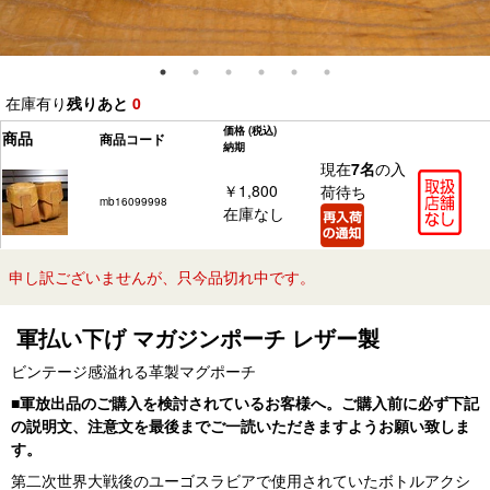
在庫有り
残りあと
0
価格
(税込)
商品
商品コード
納期
現在
7名
の入
￥1,800
荷待ち
mb16099998
在庫なし
申し訳ございませんが、只今品切れ中です。
軍払い下げ マガジンポーチ レザー製
ビンテージ感溢れる革製マグポーチ
■軍放出品のご購入を検討されているお客様へ。ご購入前に必ず下記
の説明文、注意文を最後までご一読いただきますようお願い致しま
す。
第二次世界大戦後のユーゴスラビアで使用されていたボトルアクシ