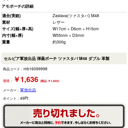
アモポーチの詳細
適合(実銃)
Zastava(ツァスタバ) M48
素材
レザー
サイズ(幅×厚×高)
W17cm × D6cm × H15cm
内寸(幅×厚)
W55mm × D3mm
重量
約300g
セルビア軍放出品 弾薬ポーチ ツァスタバ M48 ダブル 革製
mb16099998
商品コード：
￥
1,636
価格：
(税込 ￥1,800)
軍放出品
メーカー：
49
Pt
ポイント：