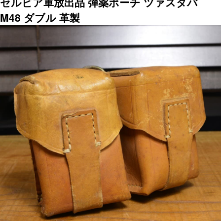
セルビア軍放出品 弾薬ポーチ ツァスタバ
M48 ダブル 革製