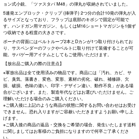
ョン式小銃、「ツァスタバ M48」の弾丸が収納されていました。
5連発エンブロック・クリップ (挿弾子) 2つ分の合計10発の弾丸が入
るサイズとなっており、フラップは底部のキボシで固定が可能で
す。ハンドガン用マガジン、もしくはM16ショートマガジンを1個ず
つ収納できる程度の大きさです。
ポーチの背面にはベルトループ2本とDカンが1つ取り付けられてお
り、サスペンダーのフックやベルトに取り付けて装備することが可
能。サバゲー用アイテムとしてもご使用いただけます。
【放出品ご購入の際の注意点】
※軍放出品は全て使用済みの物品です。商品には「汚れ、カビ、サ
ビ、臭気、落書き、変色、変形、素材の劣化、破れ、補修跡、欠
損、破損、色味の違い、印字・デザイン違い、動作不良」がある場
合がございます。また、製造年代などはお選びいただけません。ご
理解いただける場合のみご購入ください。
※ご購入後に上記のような商品の状態に関するお問い合わせはお受け
できません。恐れ入りますがご容赦いただきますようお願い申し上
げます。
※ご購入後の商品の返品・交換をご希望の場合、発生いたします送料
に関しましてはお客様のご負担になりますので何卒ご了承くださ
い。