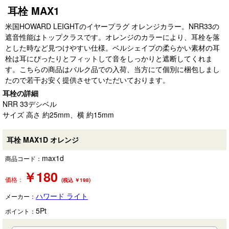
耳栓 MAX1
米国HOWARD LEIGHTのイヤープラグ オレンジカラー。NRR33の
遮音性能はトップクラスです。オレンジのカラーにより、耳栓を落
とした時など見つけやすい仕様。ベルシェイプの柔らかい素材の耳
栓は耳にぴったりとフィットして音をしっかりと遮断してくれま
す。こちらの商品はバルク品での入荷、当方にて個別に梱包しまし
たので若干お安く提供させていただいております。
耳栓の詳細
NRR 33デシベル
サイズ 高さ 約25mm、横 約15mm
耳栓 MAX1D オレンジ
max1d
商品コード：
￥
180
価格：
(税込 ￥198)
ハワード ライト
メーカー：
5
Pt
ポイント：