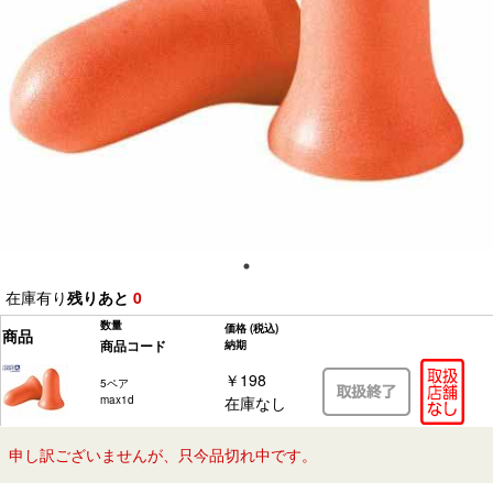
在庫有り
残りあと
0
数量
価格
(税込)
商品
商品コード
納期
￥198
5ペア
max1d
在庫なし
申し訳ございませんが、只今品切れ中です。