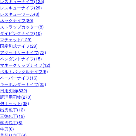
レスキューナイフ(125)
レスキューナイフ(29)
レスキューツール(8)
ネックナイフ(80)
ストラップカッター(8)
ダイビングナイフ(10)
マチェット(129)
国産和式ナイフ(29)
アクセサリーナイフ(72)
ペンダントナイフ(15)
マネークリップナイフ(12)
ベルトバックルナイフ(5)
ペーパーナイフ(16)
キーホルダーナイフ(25)
日用刃物(832)
調理用刃物(270)
包丁セット(38)
出刃包丁(12)
三徳包丁(19)
柳刃包丁(6)
牛刀(6)
菜切り包丁(4)