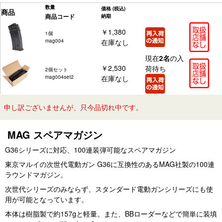
数量
価格
(税込)
商品
商品コード
納期
￥1,380
1個
mag004
在庫なし
現在
2名
の入
￥2,530
荷待ち
2個セット
mag004set2
在庫なし
申し訳ございませんが、只今品切れ中です。
MAG スペアマガジン
G36シリーズに対応、100連装弾可能なスペアマガジン
東京マルイの次世代電動ガン G36に互換性のあるMAG社製の100連
ラウンドマガジン。
次世代シリーズのみならず、スタンダード電動ガンシリーズにも使
用が可能となっています。
本体は樹脂製で約157gと軽量。また、BBローダーなどで簡単に装填