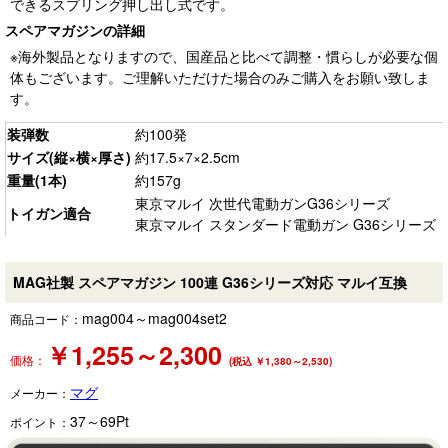
できるスプリング押し出し式です。
スペアマガジンの詳細
※海外製品となりますので、国産品と比べて調整・慣らしが必要な個
体もございます。ご理解いただけた場合のみご購入をお願い致しま
す。
装弾数
約100発
サイズ(縦×横×厚さ)
約17.5×7×2.5cm
重量(1本)
約157g
東京マルイ 次世代電動ガンG36シリーズ
トイガン適合
東京マルイ スタンダード電動ガン G36シリーズ
MAG社製 スペアマガジン 100連 G36シリーズ対応 マルイ互換
mag004～mag004set2
商品コード：
￥
1,255～2,300
価格：
(税込 ￥1,380～2,530)
マグ
メーカー：
37～69
Pt
ポイント：