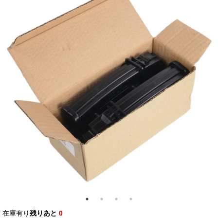
在庫有り
残りあと
0