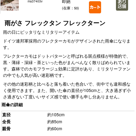
即納
ma37403v
(在庫：50)
雨がさ フレックタン フレックターン
雨の日にピッタリなミリタリーアイテム
ドイツ連邦軍採用のフレクターカモがデザインされた雨傘になりま
す。
フレクターカモはドットパターンと呼ばれる斑点模様が特徴的で、
黒・薄緑・深緑・茶といった色がまんべんなく散りばめられていま
す。森林でのカモフラージュ効果に定評があり、ミリタリーファン
の中でも人気が高い迷彩柄です。
その他の迷彩柄と比べると落ち着いた色合いで、街中でも違和感な
く使用できます。また、開いた傘の直径が105cmと、大き過ぎず小
さ過ぎない丁度いいサイズ感で使い勝手も申し分ありません。
雨傘の詳細
直径
約105cm
全長
約85cm
親骨
約60cm