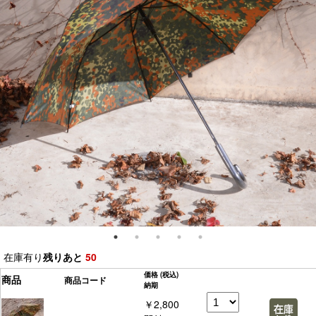
在庫有り
残りあと
50
価格
(税込)
商品
商品コード
納期
￥2,800