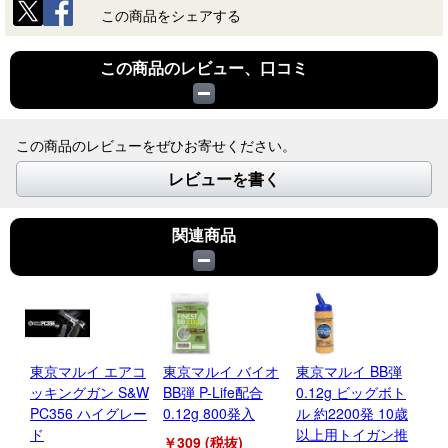
この商品をシェアする
この商品のレビュー、口コミ
この商品のレビューをぜひお寄せください。
レビューを書く
関連商品
東京マルイ エアコ
東京マルイ バイオ
東京マルイ BB弾
東
ッキングガン S&W
BB弾 P-Life配合
0.12g ビッグボト
0.
PC356 ハイグレー
0.12g 800発入
ル 約2200発 10歳
才
ド
以上用トイガン推
￥309 (税抜)
￥2