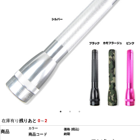
在庫有り
残りあと
0
～
2
カラー
価格
(税込)
商品
商品コード
納期