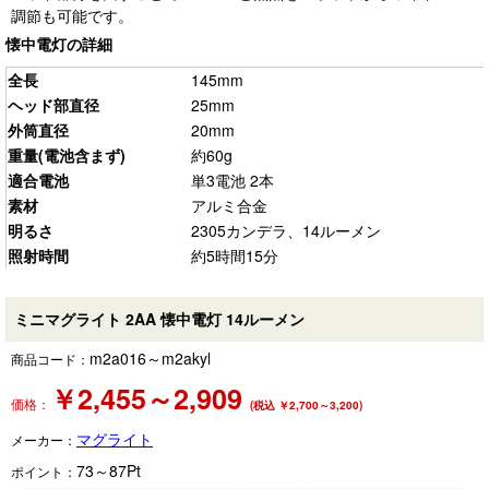
調節も可能です。
懐中電灯の詳細
全長
145mm
ヘッド部直径
25mm
外筒直径
20mm
重量(電池含まず)
約60g
適合電池
単3電池 2本
素材
アルミ合金
明るさ
2305カンデラ、14ルーメン
照射時間
約5時間15分
ミニマグライト 2AA 懐中電灯 14ルーメン
m2a016～m2akyl
商品コード：
￥
2,455～2,909
価格：
(税込 ￥2,700～3,200)
マグライト
メーカー：
73～87
Pt
ポイント：