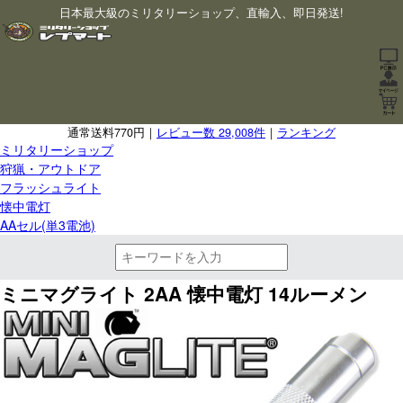
日本最大級のミリタリーショップ、直輸入、即日発送!
通常送料770円｜
レビュー数 29,008件
｜
ランキング
ミリタリーショップ
狩猟・アウトドア
フラッシュライト
懐中電灯
AAセル(単3電池)
ミニマグライト 2AA 懐中電灯 14ルーメン