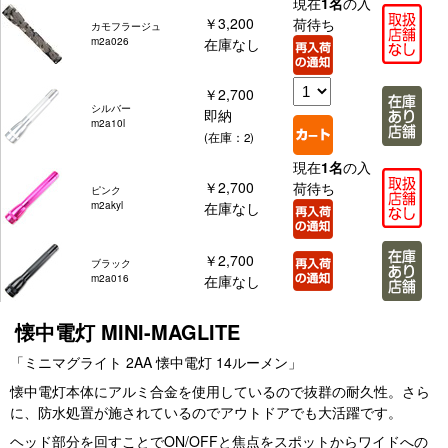
現在
1名
の入
￥3,200
荷待ち
カモフラージュ
m2a026
在庫なし
￥2,700
シルバー
即納
m2a10l
(在庫：2)
現在
1名
の入
￥2,700
荷待ち
ピンク
m2akyl
在庫なし
￥2,700
ブラック
m2a016
在庫なし
懐中電灯 MINI-MAGLITE
「ミニマグライト 2AA 懐中電灯 14ルーメン」
懐中電灯本体にアルミ合金を使用しているので抜群の耐久性。さら
に、防水処置が施されているのでアウトドアでも大活躍です。
ヘッド部分を回すことでON/OFFと焦点をスポットからワイドへの