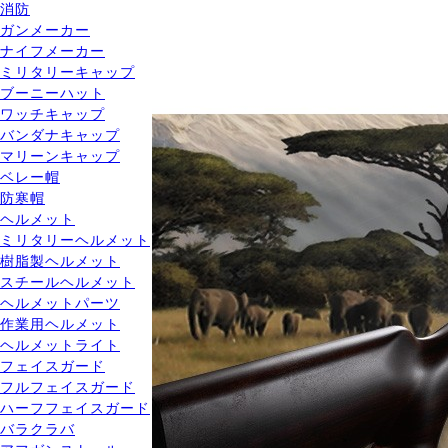
消防
ガンメーカー
ナイフメーカー
ミリタリーキャップ
ブーニーハット
ワッチキャップ
バンダナキャップ
マリーンキャップ
ベレー帽
防寒帽
ヘルメット
ミリタリーヘルメット
樹脂製ヘルメット
スチールヘルメット
ヘルメットパーツ
作業用ヘルメット
ヘルメットライト
フェイスガード
フルフェイスガード
ハーフフェイスガード
バラクラバ