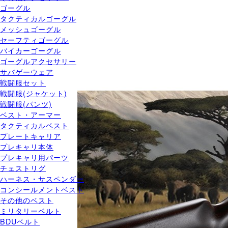
ゴーグル
タクティカルゴーグル
メッシュゴーグル
セーフティゴーグル
バイカーゴーグル
ゴーグルアクセサリー
サバゲーウェア
戦闘服セット
戦闘服(ジャケット)
戦闘服(パンツ)
ベスト・アーマー
タクティカルベスト
プレートキャリア
プレキャリ本体
プレキャリ用パーツ
チェストリグ
ハーネス・サスペンダー
コンシールメントベスト
その他のベスト
ミリタリーベルト
BDUベルト