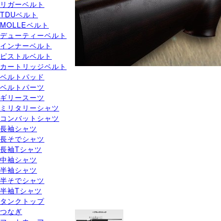
リガーベルト
TDUベルト
MOLLEベルト
デューティーベルト
インナーベルト
ピストルベルト
カートリッジベルト
ベルトパッド
ベルトパーツ
ギリースーツ
ミリタリーシャツ
コンバットシャツ
長袖シャツ
長そでシャツ
長袖Tシャツ
中袖シャツ
半袖シャツ
半そでシャツ
半袖Tシャツ
タンクトップ
つなぎ