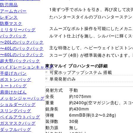
防刃用品
1発ずつ手でボルトを引き、再び戻して次
アームカバー
たハンタースタイルのプロハンターステン
レギンス
防塵マスク
スムーズなボルト操作を可能にしたメカニ
ミリタリーバッグ
バックパック
ルマイト仕上げを施し、シルバーに輝くス
〜20Lのバックパック
主な特徴として、ヘビーウェイトピストン
〜40Lのバックパック
〜60Lのバックパック
スコープ (4倍) が標準装備されていま
超大型バックパック
東京マルイ プロハンターの詳細
ハイドレーションキャリア
可変ホップアップシステム 搭載
手提げカバン
単発発射のみ
ボストンバッグ
トートバッグ
発射方式
手動
肩掛けかばん
全長
約1075mm
メッセンジャーバッグ
重量
約2400g(空マガジン含む、スコ
ショルダーバッグ
銃身長
約430mm
スリングバッグ
弾種
6mmBB弾(0.2〜0.28g)
ベイルアウトバッグ
装弾数
30発
ガスマスクバッグ
動力源
無し
ダッフルバッグ