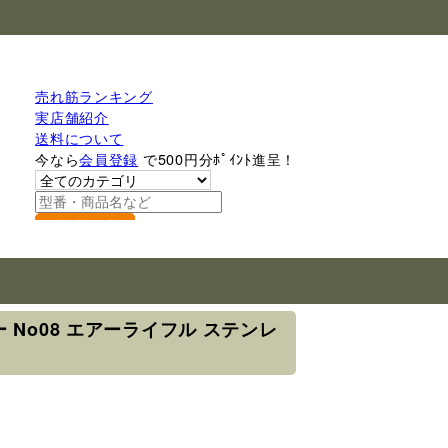
売れ筋ランキング
実店舗紹介
送料について
今なら
会員登録
で500円分ﾎﾟｲﾝﾄ進呈！
検索
 No08 エアーライフル ステンレ