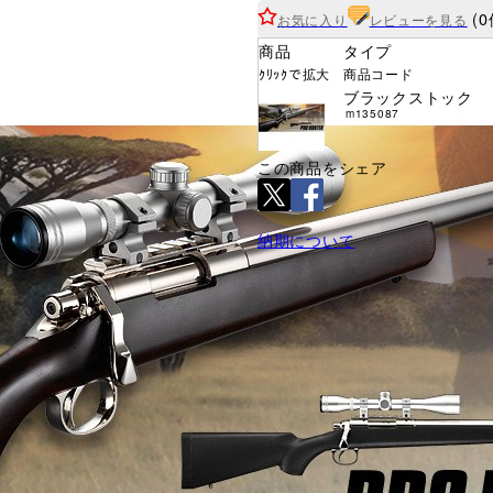
(0
お気に入り
レビューを見る
商品
タイプ
ｸﾘｯｸで拡大
商品コード
ブラックストック
m135087
この商品をシェア
納期について