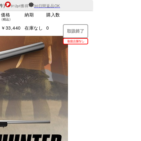
件)
912pt獲得
30日間返品OK
価格
納期
購入数
(税込)
￥33,440
在庫なし
0