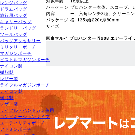
対象年齢
18歳以上
レンジバッグ
パッケージ
プロハンター本体、スコープ、レ
ドラムバッグ
内容
ー、六角レンチ3種、クリーニングロ
旅行用バッグ
パッケージ
横1135x縦220x厚80mm
キャリーバッグ
サイズ
ランドリーバッグ
ツールバッグ
東京マルイ プロハンター No08 エアーラ
バッグアクセサリー
ミリタリーポーチ
マガジンポーチ
ピストルマガジンポーチ
ナイロン製
樹脂製
レザー製
ライフルマガジンポーチ
ナイロン製
樹脂製
レザー製
ライフル・ハンドガン兼用
コンビネーションタイプ
ユーティリティポーチ
アドミンポーチ