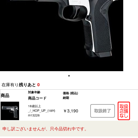
在庫有り
残りあと
0
対象年齢
価格
(税込)
商品
商品コード
納期
18歳以上
￥3,190
_/_HOP_UP_(18H)
m13226
申し訳ございませんが、只今品切れ中です。