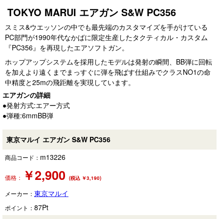
TOKYO MARUI エアガン S&W PC356
スミス&ウエッソンの中でも最先端のカスタマイズを手がけている
PC部門が1990年代なかばに限定生産したタクティカル・カスタム
『PC356』を再現したエアソフトガン。
ホップアップシステムを採用したモデルは発射の瞬間、BB弾に回転
を加えより遠くまでまっすぐに弾を飛ばす仕組みでクラスNO1の命
中精度と25mの飛距離を実現しています。
エアガンの詳細
●発射方式:エアー方式
●弾種:6mmBB弾
東京マルイ エアガン S&W PC356
m13226
商品コード：
￥
2,900
価格：
(税込 ￥3,190)
東京マルイ
メーカー：
87
Pt
ポイント：