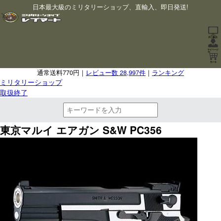
日本最大級のミリタリーショップ、直輸入、即日発送!
通常送料770円｜
レビュー数 28,997件
｜
ランキング
ミリタリーショップ
取扱終了
東京マルイ エアガン S&W PC356