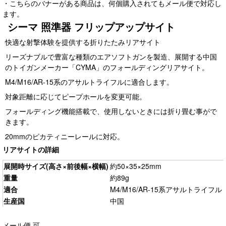
・こちらのバナーがある商品は、何個購入されてもメール便で対応し
ます。
シーマ 照準器 フリップアップサイト
快適な射撃体験を提供する折りたたみリアサイト
リーズナブルで豊富な種類のエアソフトガンを製造、展開する中国
のトイガンメーカー「CYMA」のフォールディングリアサイト。
M4/M16/AR-15系のアサルトライフルに適合します。
対象距離に応じてピープホールを変更可能。
フォールディング機能搭載で、使用しないときには折り畳む事がで
きます。
20mmのピカティニーレールに対応。
リアサイトの詳細
展開時サイズ(高さ×前後幅×横幅)
約50×35×25mm
重量
約89g
適合
M4/M16/AR-15系アサルトライフル
生産国
中国
メール便 可