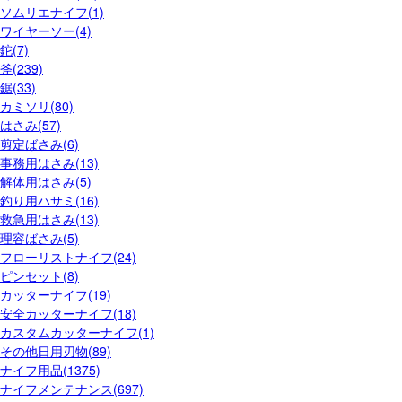
ソムリエナイフ(1)
ワイヤーソー(4)
鉈(7)
斧(239)
鋸(33)
カミソリ(80)
はさみ(57)
剪定ばさみ(6)
事務用はさみ(13)
解体用はさみ(5)
釣り用ハサミ(16)
救急用はさみ(13)
理容ばさみ(5)
フローリストナイフ(24)
ピンセット(8)
カッターナイフ(19)
安全カッターナイフ(18)
カスタムカッターナイフ(1)
その他日用刃物(89)
ナイフ用品(1375)
ナイフメンテナンス(697)