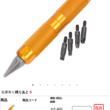
在庫有り
残りあと
0
価格
(税込)
商品
商品コード
納期
￥5,400