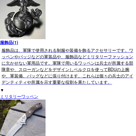
服飾品(1)
服飾品は、軍隊で使用される制服や装備を飾るアクセサリーです。ワ
ッペンやバッジなどの軍装品や、服飾品などミリタリーファッション
に欠かせない軍用品です。軍隊で用いるワッペンは兵士が所属する部
隊章や、スローガンなどをデザインしベルクロを使ってBDUの上腕
や、軍装備、バッグなどに張り付けます。これらは個々の兵士のアイ
デンティティや所属を示す重要な役割を果たしています。
▼
ミリタリーワッペン