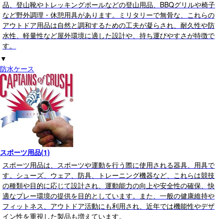
品、登山靴やトレッキングポールなどの登山用品、BBQグリルや椅子
など野外調理・休憩用具があります。ミリタリーで無骨な、これらの
アウトドア用品は自然と調和するための工夫が凝らされ、耐久性や防
水性、軽量性など屋外環境に適した設計や、持ち運びやすさが特徴で
す。
▼
防水ケース
スポーツ用品(1)
スポーツ用品は、スポーツや運動を行う際に使用される器具、用具で
す。シューズ、ウェア、防具、トレーニング機器など、これらは競技
の種類や目的に応じて設計され、運動能力の向上や安全性の確保、快
適なプレー環境の提供を目的としています。また、一般の健康維持や
フィットネス、アウトドア活動にも利用され、近年では機能性やデザ
イン性を重視した製品も増えています。