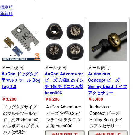
価格順
新着順
メール便 可
メール便 可
メール便 可
AuCon ドッグタグ
AuCon Adventurer
Audacious
型マルチツール Dog
ビーズ 穴径0.25イン
Concept ビーズ
Tag 2.0
チ 1個 チタニウム製
Smiley Bead ナイフ
bacn006
アクセサリー
￥
3,200
￥
6,200
￥
5,400
ドッグタグサイズ
AuCon Adventurer
Audacious
のマルチツールで
ビーズ 穴径0.25イ
Concept ビーズ
す。約29×50mmの
ンチ 1個 チタニウ
Smiley Bead ナイ
小型ボディに6角ス
ム製 bacn006
フアクセサリー
パナ(対辺約