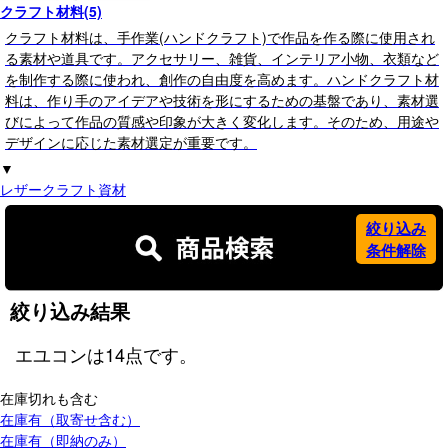
クラフト材料(5)
クラフト材料は、手作業(ハンドクラフト)で作品を作る際に使用され
る素材や道具です。アクセサリー、雑貨、インテリア小物、衣類など
を制作する際に使われ、創作の自由度を高めます。ハンドクラフト材
料は、作り手のアイデアや技術を形にするための基盤であり、素材選
びによって作品の質感や印象が大きく変化します。そのため、用途や
デザインに応じた素材選定が重要です。
▼
レザークラフト資材
絞り込み
条件解除
絞り込み結果
エユコン
は
14
点です。
在庫切れも含む
在庫有（取寄せ含む）
在庫有（即納のみ）