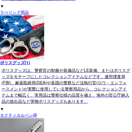
▼
ラぺリング用品
ポリスグッズ(1)
ポリスグッズは、警察官の制服や装備品などLE装備、またはポリスグ
ッズをモチーフにしたコレクションアイテムなどです。連邦捜査局
(FBI)、麻薬取締局(DEA)や各国の警察など法執行官(ロウ・エンフォ
ースメント)が実際に使用している警察用品から、コレクションアイ
テムまで幅広く、実用品は警察仕様の品質を備え、海外の官公庁納入
品の放出品など実物ポリスグッズもあります。
▼
タクティカルペン@