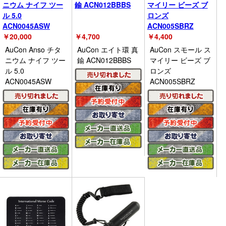
ニウム ナイフ ツー
鍮 ACN012BBBS
マイリー ビーズ ブ
ル 5.0
ロンズ
ACN0045ASW
ACN005SBRZ
￥
20,000
￥
4,700
￥
4,400
AuCon Anso チタ
AuCon エイト環 真
AuCon スモール ス
ニウム ナイフ ツー
鍮 ACN012BBBS
マイリー ビーズ ブ
ル 5.0
ロンズ
ACN0045ASW
ACN005SBRZ