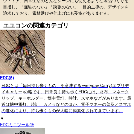
ウトドア、日常生活のどんなシーンにも使えるような製品づくりを
目指し、「無駄のない」「誇張のない」「目的主導の」デザインを
追求しており、素材選びや仕上げにも妥協がありません。
エユコンの関連カテゴリ
EDC(5)
EDCとは「毎日持ち歩くもの」を意味するEveryday Carry(エブリデ
イキャリー)の略です。日常良く持ち歩くEDCには、財布、マネーク
リップ、キーホルダー、懐中電灯、時計、スマホなどがあります。最
近は懐中電灯、時計、カメラなどのほか、電子マネーの普及とスマホ
の進化により、持ち歩くものが大幅に簡素化されてきています。
▼
EDCミニツール@