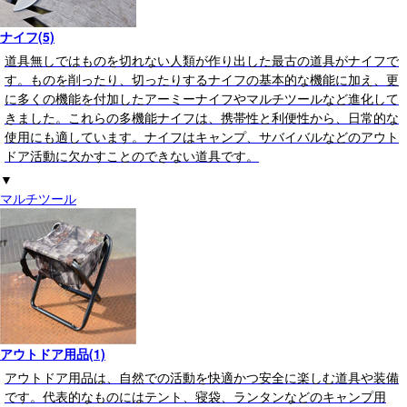
ナイフ(5)
道具無しではものを切れない人類が作り出した最古の道具がナイフで
す。ものを削ったり、切ったりするナイフの基本的な機能に加え、更
に多くの機能を付加したアーミーナイフやマルチツールなど進化して
きました。これらの多機能ナイフは、携帯性と利便性から、日常的な
使用にも適しています。ナイフはキャンプ、サバイバルなどのアウト
ドア活動に欠かすことのできない道具です。
▼
マルチツール
アウトドア用品(1)
アウトドア用品は、自然での活動を快適かつ安全に楽しむ道具や装備
です。代表的なものにはテント、寝袋、ランタンなどのキャンプ用