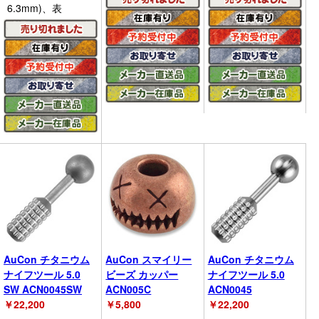
6.3mm)、表
AuCon チタニウム
AuCon スマイリー
AuCon チタニウム
ナイフツール 5.0
ビーズ カッパー
ナイフツール 5.0
SW ACN0045SW
ACN005C
ACN0045
￥
22,200
￥
5,800
￥
22,200