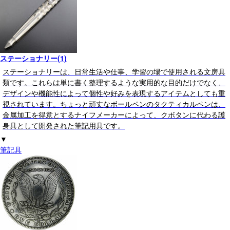
ステーショナリー(1)
ステーショナリーは、日常生活や仕事、学習の場で使用される文房具
類です。これらは単に書く整理するような実用的な目的だけでなく、
デザインや機能性によって個性や好みを表現するアイテムとしても重
視されています。ちょっと頑丈なボールペンのタクティカルペンは、
金属加工を得意とするナイフメーカーによって、クボタンに代わる護
身具として開発された筆記用具です。
▼
筆記具