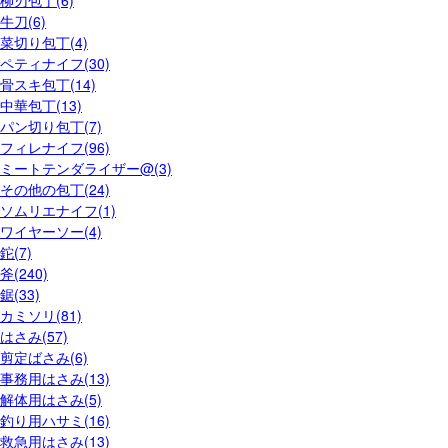
柳刃包丁(6)
牛刀(6)
菜切り包丁(4)
ペティナイフ(30)
骨スキ包丁(14)
中華包丁(13)
パン切り包丁(7)
フィレナイフ(96)
ミートテンダライザー@(3)
その他の包丁(24)
ソムリエナイフ(1)
ワイヤーソー(4)
鉈(7)
斧(240)
鋸(33)
カミソリ(81)
はさみ(57)
剪定ばさみ(6)
事務用はさみ(13)
解体用はさみ(5)
釣り用ハサミ(16)
救急用はさみ(13)