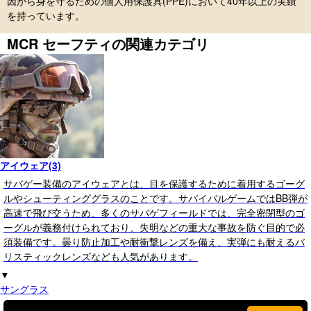
因から身を守るための個人用保護具(PPE)において40年以上の実績
を持っています。
MCR セーフティの関連カテゴリ
アイウェア(3)
サバゲー装備のアイウェアとは、目を保護するために着用するゴーグ
ルやシューティンググラスのことです。サバイバルゲームではBB弾が
高速で飛び交うため、多くのサバゲフィールドでは、完全密閉型のゴ
ーグルが義務付けられており、失明などの重大な事故を防ぐ目的で必
須装備です。曇り防止加工や耐衝撃レンズを備え、実弾にも耐えるバ
リスティックレンズなども人気があります。
▼
サングラス