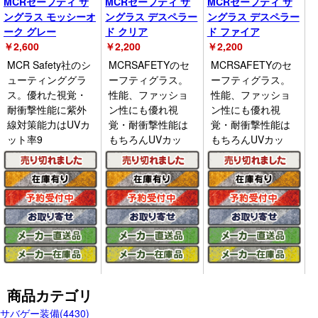
MCRセーフティ サ
MCRセーフティ サ
MCRセーフティ サ
ングラス モッシーオ
ングラス デスペラー
ングラス デスペラー
ーク グレー
ド クリア
ド ファイア
￥
2,600
￥
2,200
￥
2,200
MCR Safety社のシ
MCRSAFETYのセ
MCRSAFETYのセ
ューティンググラ
ーフティグラス。
ーフティグラス。
ス。優れた視覚・
性能、ファッショ
性能、ファッショ
耐衝撃性能に紫外
ン性にも優れ視
ン性にも優れ視
線対策能力はUVカ
覚・耐衝撃性能は
覚・耐衝撃性能は
ット率9
もちろんUVカッ
もちろんUVカッ
商品カテゴリ
サバゲー装備(4430)