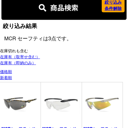
絞り込み
条件解除
絞り込み結果
MCR セーフティ
は
3
点です。
在庫切れも含む
在庫有（取寄せ含む）
在庫有（即納のみ）
価格順
新着順