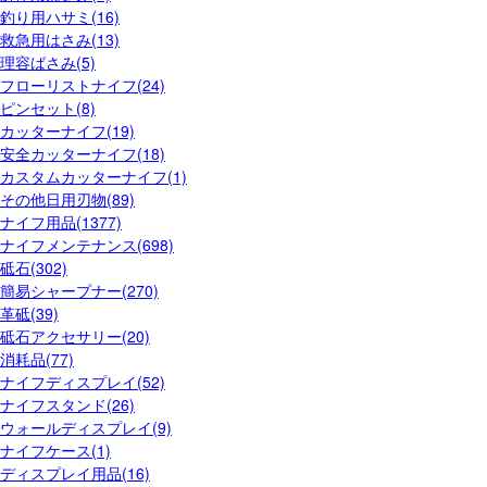
釣り用ハサミ(16)
救急用はさみ(13)
理容ばさみ(5)
フローリストナイフ(24)
ピンセット(8)
カッターナイフ(19)
安全カッターナイフ(18)
カスタムカッターナイフ(1)
その他日用刃物(89)
ナイフ用品(1377)
ナイフメンテナンス(698)
砥石(302)
簡易シャープナー(270)
革砥(39)
砥石アクセサリー(20)
消耗品(77)
ナイフディスプレイ(52)
ナイフスタンド(26)
ウォールディスプレイ(9)
ナイフケース(1)
ディスプレイ用品(16)