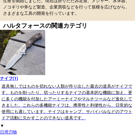
生産を開始しました。現在は折りたたみ定規、メジャー、水準器、
ノコギリや斧など製造、企業買収などを行って規模を広げながら、
さまざまな工具の開発を行っています。
ハルタフォースの関連カテゴリ
ナイフ(1)
道具無しではものを切れない人類が作り出した最古の道具がナイフで
す。ものを削ったり、切ったりするナイフの基本的な機能に加え、更
に多くの機能を付加したアーミーナイフやマルチツールなど進化して
きました。これらの多機能ナイフは、携帯性と利便性から、日常的な
使用にも適しています。ナイフはキャンプ、サバイバルなどのアウト
ドア活動に欠かすことのできない道具です。
▼
日用刃物