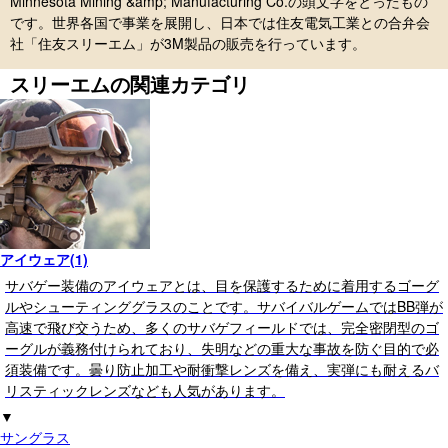
Minnesota Mining &amp; Manufacturing Co.の頭文字をとったもの
です。世界各国で事業を展開し、日本では住友電気工業との合弁会
社「住友スリーエム」が3M製品の販売を行っています。
スリーエムの関連カテゴリ
アイウェア(1)
サバゲー装備のアイウェアとは、目を保護するために着用するゴーグ
ルやシューティンググラスのことです。サバイバルゲームではBB弾が
高速で飛び交うため、多くのサバゲフィールドでは、完全密閉型のゴ
ーグルが義務付けられており、失明などの重大な事故を防ぐ目的で必
須装備です。曇り防止加工や耐衝撃レンズを備え、実弾にも耐えるバ
リスティックレンズなども人気があります。
▼
サングラス