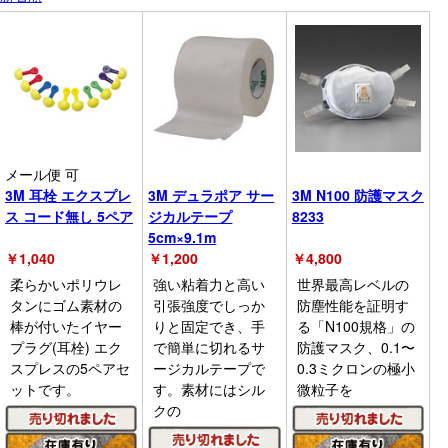
メール便 可
3M 耳栓 エクスプレ
3M デュラポア サー
3M N100 防護マスク
ス コード無し 5ペア
ジカルテープ
8233
5cm×9.1m
￥
1,040
￥
1,200
￥
4,800
柔らかいポリウレ
強い粘着力と高い
世界最高レベルの
タンにゴム素材の
引張強度でしっか
防塵性能を証明す
棒が付いたイヤー
りと固定でき、手
る「N100規格」の
プラグ(耳栓) エク
で簡単に切れるサ
防護マスク、0.1〜
スプレスの5ペアセ
ージカルテープで
0.3ミクロンの極小
ットです。
す。素材にはシル
微粒子を
クの