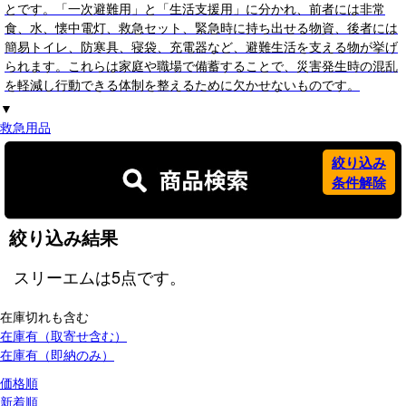
とです。「一次避難用」と「生活支援用」に分かれ、前者には非常
食、水、懐中電灯、救急セット、緊急時に持ち出せる物資、後者には
簡易トイレ、防寒具、寝袋、充電器など、避難生活を支える物が挙げ
られます。これらは家庭や職場で備蓄することで、災害発生時の混乱
を軽減し行動できる体制を整えるために欠かせないものです。
▼
救急用品
絞り込み
条件解除
絞り込み結果
スリーエム
は
5
点です。
在庫切れも含む
在庫有（取寄せ含む）
在庫有（即納のみ）
価格順
新着順