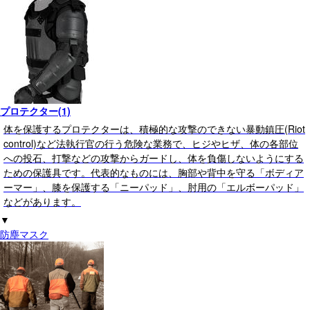
プロテクター(1)
体を保護するプロテクターは、積極的な攻撃のできない暴動鎮圧(Riot
control)など法執行官の行う危険な業務で、ヒジやヒザ、体の各部位
への投石、打撃などの攻撃からガードし、体を負傷しないようにする
ための保護具です。代表的なものには、胸部や背中を守る「ボディア
ーマー」、膝を保護する「ニーパッド」、肘用の「エルボーパッド」
などがあります。
▼
防塵マスク