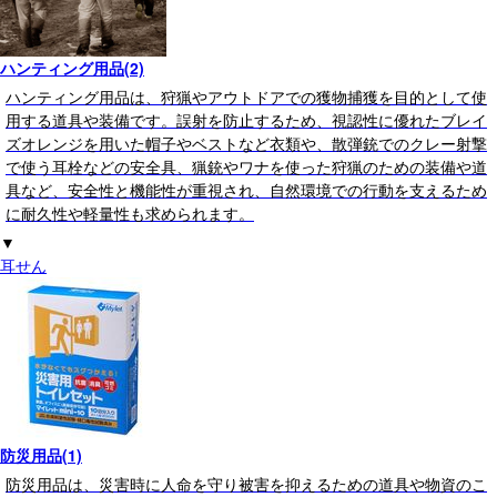
ハンティング用品(2)
ハンティング用品は、狩猟やアウトドアでの獲物捕獲を目的として使
用する道具や装備です。誤射を防止するため、視認性に優れたブレイ
ズオレンジを用いた帽子やベストなど衣類や、散弾銃でのクレー射撃
で使う耳栓などの安全具、猟銃やワナを使った狩猟のための装備や道
具など、安全性と機能性が重視され、自然環境での行動を支えるため
に耐久性や軽量性も求められます。
▼
耳せん
防災用品(1)
防災用品は、災害時に人命を守り被害を抑えるための道具や物資のこ