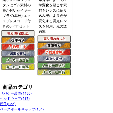
タンにゴム素材の
学変化を起こす素
棒が付いたイヤー
材をレンズに練り
プラグ(耳栓) エク
込み光により色が
スプレスコード付
変化する調光レン
きの5ペアセット
ズを採用、光の透
過率
商品カテゴリ
サバゲー装備(4430)
ヘッドウェア(517)
帽子(255)
ベースボールキャップ(154)