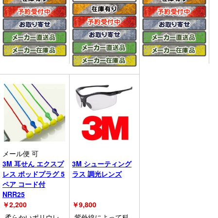
メール便 可
3M 耳せん エクスプ
3M シューティング
レス ポッドプラグ 5
ラス 調光レンズ
ペア コード付
NRR25
￥
2,200
￥
9,800
柔らかいポリウレ
紫外線によって科