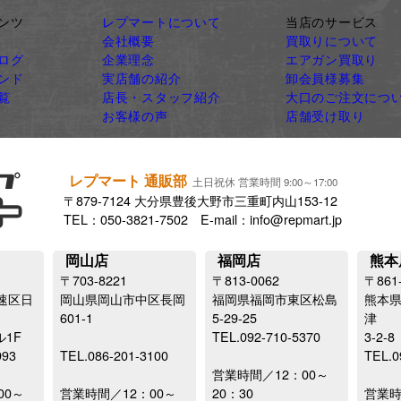
ンツ
レプマートについて
当店のサービス
会社概要
買取りについて
ログ
企業理念
エアガン買取り
ンド
実店舗の紹介
卸会員様募集
覧
店長・スタッフ紹介
大口のご注文につ
お客様の声
店舗受け取り
レプマート 通販部
土日祝休 営業時間 9:00～17:00
〒879-7124 大分県豊後大野市三重町内山153-12
TEL：050-3821-7502 E-mail：info@repmart.jp
岡山店
福岡店
熊本
〒703-8221
〒813-0062
〒861
速区日
岡山県岡山市中区長岡
福岡県福岡市東区松島
熊本
601-1
5-29-25
津
ル1F
TEL.092-710-5370
3-2-8
993
TEL.086-201-3100
TEL.0
営業時間／12：00～
00～
営業時間／12：00～
20：30
営業時