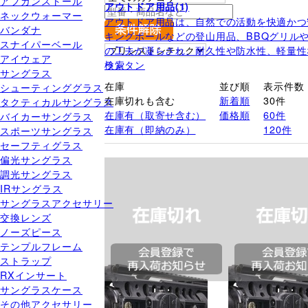
アフガンストール
アウトドア用品(1)
ネックウォーマー
アウトドア用品は、自然での活動を快適かつ
バンダナ
キングポールなどの登山用品、BBQグリル
スナイパーベール
の工夫が凝らされ、耐久性や防水性、軽量性
アイウェア
ランタン
検索
サングラス
在庫
並び順
表示件数
シューティンググラス
在庫切れも含む
新着順
30件
タクティカルサングラス
在庫有（取寄せ含む）
価格順
60件
バイカーサングラス
在庫有（即納のみ）
120件
スポーツサングラス
セーフティグラス
偏光サングラス
調光サングラス
IRサングラス
サングラスアクセサリー
交換レンズ
ノーズピース
テンプルフレーム
ストラップ
RXインサート
サングラスケース
その他アクセサリー