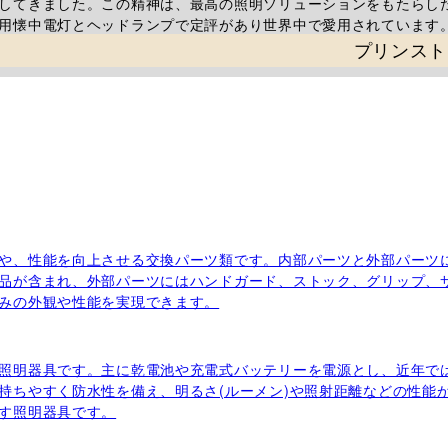
してきました。この精神は、最高の照明ソリューションをもたらし
用懐中電灯とヘッドランプで定評があり世界中で愛用されています
プリンスト
や、性能を向上させる交換パーツ類です。内部パーツと外部パーツ
品が含まれ、外部パーツにはハンドガード、ストック、グリップ、
みの外観や性能を実現できます。
照明器具です。主に乾電池や充電式バッテリーを電源とし、近年では
持ちやすく防水性を備え、明るさ(ルーメン)や照射距離などの性能
す照明器具です。