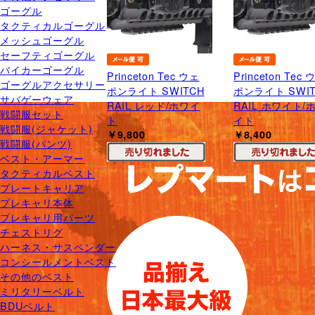
ゴーグル
タクティカルゴーグル
メッシュゴーグル
セーフティゴーグル
バイカーゴーグル
Princeton Tec ウェ
Princeton Tec 
ゴーグルアクセサリー
ポンライト SWITCH
ポンライト SWIT
サバゲーウェア
RAIL レッド/ホワイ
RAIL ホワイト/
戦闘服セット
ト
イト
戦闘服(ジャケット)
￥9,800
￥8,400
戦闘服(パンツ)
ベスト・アーマー
タクティカルベスト
プレートキャリア
プレキャリ本体
プレキャリ用パーツ
チェストリグ
ハーネス・サスペンダー
コンシールメントベスト
その他のベスト
ミリタリーベルト
BDUベルト