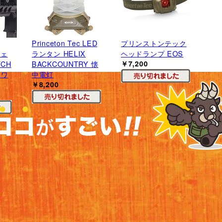
Princeton Tec LED
プリンストンテック
ウェ
ランタン HELIX
ヘッドランプ EOS
CH
BACKCOUNTRY 懐
￥7,200
ホワ
中電灯
￥8,200