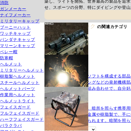
築し、ライトを開拓、世界最高の製品を追求
消防
せ、スポーツの分野、特にダイビングや登山
ガンメーカー
ナイフメーカー
ミリタリーキャップ
プリンストンテック
の関連カテゴリ
ブーニーハット
ワッチキャップ
バンダナキャップ
マリーンキャップ
ベレー帽
防寒帽
ヘルメット
エアガンパーツ(2)
ミリタリーヘルメット
エアガンパーツはエアソフトを構成する部品
樹脂製ヘルメット
ストン、ギア、スプリングなどの発射機構部
スチールヘルメット
す。エアガンパーツの組み合わせで、自分好
ヘルメットパーツ
ウェポンライト
作業用ヘルメット
ヘルメットライト
フラッシュライト(1)
フェイスガード
フラッシュライトとは、暗所を照らす携帯用
フルフェイスガード
れています。ボディは金属や樹脂製で、手に
ハーフフェイスガード
など幅広い用途に用いられます。暗闇を照ら
バラクラバ
ヘッドランプ