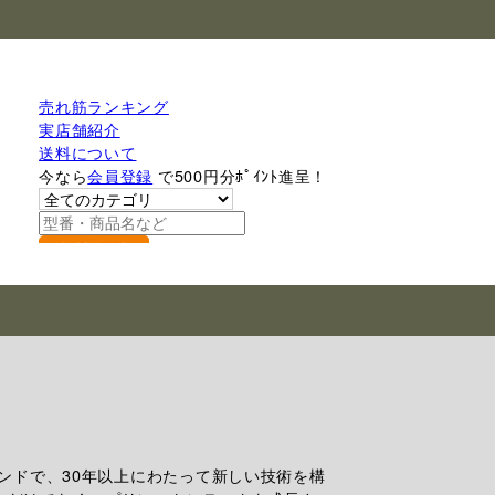
売れ筋ランキング
実店舗紹介
送料について
今なら
会員登録
で500円分ﾎﾟｲﾝﾄ進呈！
検索
ンドで、30年以上にわたって新しい技術を構