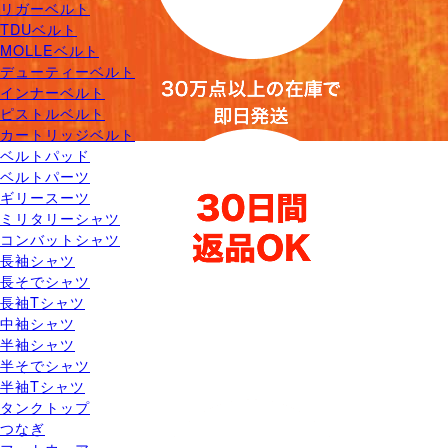
リガーベルト
TDUベルト
MOLLEベルト
デューティーベルト
インナーベルト
ピストルベルト
カートリッジベルト
ベルトパッド
ベルトパーツ
ギリースーツ
ミリタリーシャツ
コンバットシャツ
長袖シャツ
長そでシャツ
長袖Tシャツ
中袖シャツ
半袖シャツ
半そでシャツ
半袖Tシャツ
タンクトップ
つなぎ