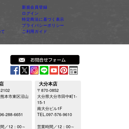
新規会員登録
ログイン
特定商法に基づく表示
プライバシーポリシー
いて
ご利用ガイド
店
大分本店
-2102
〒870-0852
県熊本市東区沼山
大分県大分市田中町1-
15-1
南大分ビル1F
96-288-6651
TEL.097-576-9610
間／12：00～
営業時間／12：00～