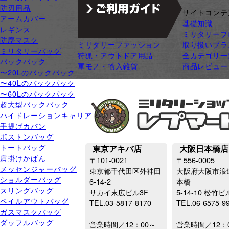
防刃用品
ジャンル別カテゴリ
サイトコンテ
アームカバー
サバゲー装備
基礎知識
レギンス
ガン・ガンパーツ
ミリタリーブ
防塵マスク
ミリタリーファッション
取り扱いブラ
ミリタリーバッグ
狩猟・アウトドア用品
全カテゴリ一
バックパック
軍モノ・輸入雑貨
商品レビュー
〜20Lのバックパック
〜40Lのバックパック
〜60Lのバックパック
超大型バックパック
ハイドレーションキャリア
手提げカバン
ボストンバッグ
トートバッグ
東京アキバ店
大阪日本橋店
肩掛けかばん
〒101-0021
〒556-0005
メッセンジャーバッグ
東京都千代田区外神田
大阪府大阪市浪
ショルダーバッグ
6-14-2
本橋
スリングバッグ
サカイ末広ビル3F
5-14-10 松竹ビ
ベイルアウトバッグ
TEL.03-5817-8170
TEL.06-6575-9
ガスマスクバッグ
ダッフルバッグ
営業時間／12：00～
営業時間／12：