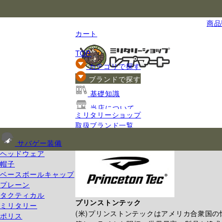
国内最大級のミリタリー総合通販
商品数
カート
TOP
カテゴリで探す
ブランドで探す
基礎知識
当店について
ミリタリーショップ
ご利用ガイド
取扱ブランド一覧
プリンストンテック
サバゲー装備
ヘッドウェア
帽子
ベースボールキャップ
プレーン
タクティカル
プリンストンテック
ミリタリー
(米)プリンストンテックはアメリカ合衆国
ポリス