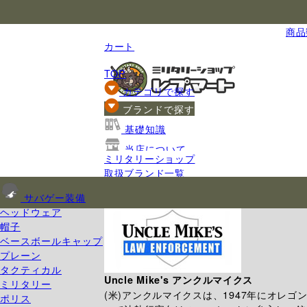
国内最大級のミリタリー総合通販
商品数
カート
TOP
カテゴリで探す
ブランドで探す
基礎知識
当店について
ミリタリーショップ
ご利用ガイド
取扱ブランド一覧
Uncle Mike's アンクルマイクス
サバゲー装備
ヘッドウェア
帽子
ベースボールキャップ
プレーン
タクティカル
Uncle Mike's アンクルマイクス
ミリタリー
(米)アンクルマイクスは、1947年にオレ
ポリス