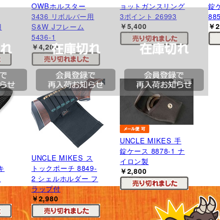
OWBホルスター
ョットガンスリング
錠
3436 リボルバー用
3ポイント 26993
88
用
S&W Jフレーム
￥5,400
￥2
5436-1
￥4,200
UNCLE MIKES 手
錠ケース 8878-1 ナ
UNCLE MIKES ス
イロン製
キ
トックポーチ 8849-
￥2,800
ー
2 シェルホルダー フ
ラップ付
￥2,980