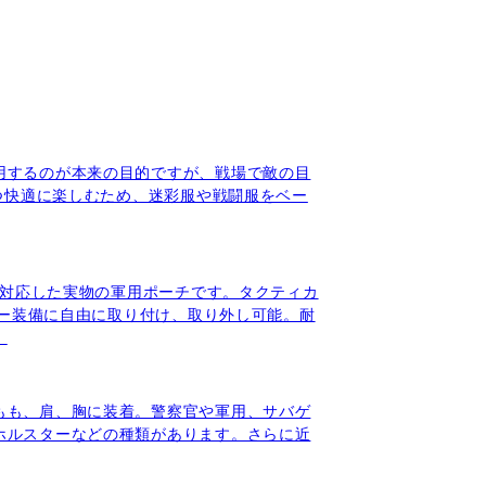
用するのが本来の目的ですが、戦場で敵の目
つ快適に楽しむため、迷彩服や戦闘服をベー
に対応した実物の軍用ポーチです。タクティカ
リー装備に自由に取り付け、取り外し可能。耐
。
もも、肩、胸に装着。警察官や軍用、サバゲ
ホルスターなどの種類があります。さらに近