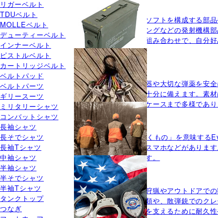
リガーベルト
エアガンパーツ(4)
TDUベルト
エアガンパーツはエアソフトを構成する部品
MOLLEベルト
ストン、ギア、スプリングなどの発射機構部
デューティーベルト
す。エアガンパーツの組み合わせで、自分好
インナーベルト
ストック
ピストルベルト
スリング
カートリッジベルト
弾薬・ガンケース(3)
ベルトパッド
弾薬・ガンケースは銃器や大切な弾薬を安全
ベルトパーツ
湿気対策や防塵性能を十分に備えます。素材
ギリースーツ
らハンドガン用の小型ケースまで多様であり
ミリタリーシャツ
ガンケース
コンバットシャツ
長袖シャツ
EDC(1)
長そでシャツ
EDCとは「毎日持ち歩くもの」を意味するEv
長袖Tシャツ
ー、懐中電灯、時計、スマホなどがあります
中袖シャツ
簡素化されてきています。
半袖シャツ
キーホルダー
半そでシャツ
ハンティング用品(1)
半袖Tシャツ
ハンティング用品は、狩猟やアウトドアでの
タンクトップ
た帽子やベストなど衣類や、散弾銃でのクレ
つなぎ
れ、自然環境での行動を支えるために耐久性