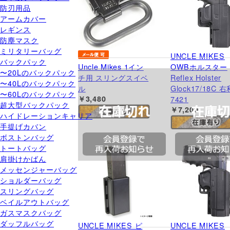
防刃用品
アームカバー
レギンス
防塵マスク
ミリタリーバッグ
UNCLE MIKES
バックパック
Uncle Mikes 1イン
OWBホルスター
〜20Lのバックパック
チ用 スリングスイベ
Reflex Holster
〜40Lのバックパック
ル
Glock17/18C 
〜60Lのバックパック
￥3,480
7421
超大型バックパック
￥7,200
ハイドレーションキャリア
手提げカバン
ボストンバッグ
トートバッグ
肩掛けかばん
メッセンジャーバッグ
ショルダーバッグ
スリングバッグ
ベイルアウトバッグ
ガスマスクバッグ
ダッフルバッグ
UNCLE MIKES ピ
UNCLE MIKES