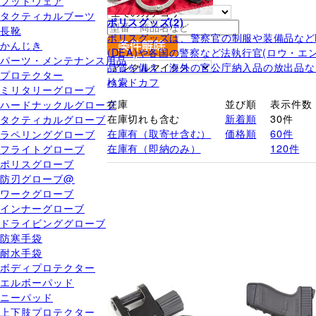
フットウェア
銃弾ホルダー
タクティカルブーツ
ポリスグッズ(2)
長靴
ポリスグッズは、警察官の制服や装備品などL
かんじき
(DEA)や各国の警察など法執行官(ロウ・
パーツ・メンテナンス用品
品質を備え、海外の官公庁納入品の放出品な
プロテクター
ハンドカフ
検索
ミリタリーグローブ
在庫
並び順
表示件数
ハードナックルグローブ
在庫切れも含む
新着順
30件
タクティカルグローブ
在庫有（取寄せ含む）
価格順
60件
ラペリンググローブ
在庫有（即納のみ）
120件
フライトグローブ
ポリスグローブ
防刃グローブ@
ワークグローブ
インナーグローブ
ドライビンググローブ
防寒手袋
耐水手袋
ボディプロテクター
エルボーパッド
ニーパッド
上下肢プロテクター