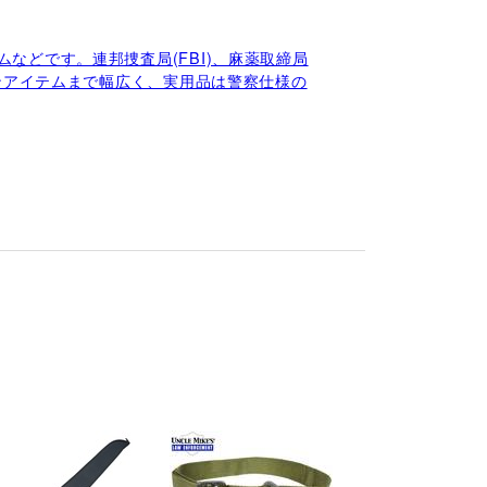
などです。連邦捜査局(FBI)、麻薬取締局
ョンアイテムまで幅広く、実用品は警察仕様の