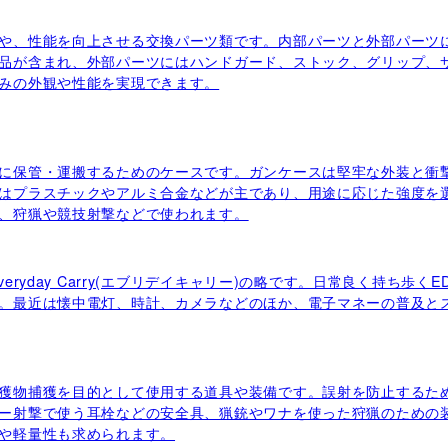
や、性能を向上させる交換パーツ類です。内部パーツと外部パーツ
品が含まれ、外部パーツにはハンドガード、ストック、グリップ、
みの外観や性能を実現できます。
に保管・運搬するためのケースです。ガンケースは堅牢な外装と衝
はプラスチックやアルミ合金などが主であり、用途に応じた強度を
、狩猟や競技射撃などで使われます。
eryday Carry(エブリデイキャリー)の略です。日常良く持ち歩
。最近は懐中電灯、時計、カメラなどのほか、電子マネーの普及と
獲物捕獲を目的として使用する道具や装備です。誤射を防止するた
ー射撃で使う耳栓などの安全具、猟銃やワナを使った狩猟のための
や軽量性も求められます。