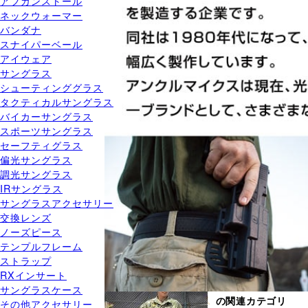
アフガンストール
ネックウォーマー
バンダナ
スナイパーベール
アイウェア
サングラス
シューティンググラス
タクティカルサングラス
バイカーサングラス
スポーツサングラス
セーフティグラス
偏光サングラス
調光サングラス
IRサングラス
サングラスアクセサリー
交換レンズ
ノーズピース
テンプルフレーム
ストラップ
RXインサート
サングラスケース
アンクルマイクス
の関連カテゴリ
その他アクセサリー