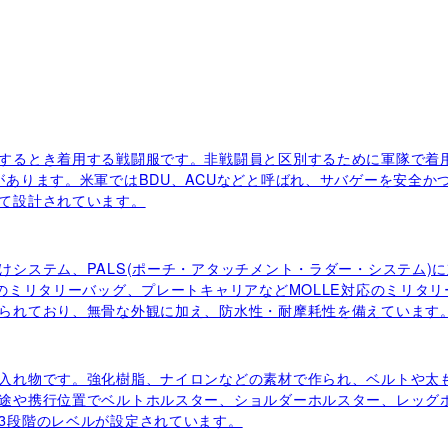
するとき着用する戦闘服です。非戦闘員と区別するために軍隊で着
があります。米軍ではBDU、ACUなどと呼ばれ、サバゲーを安全か
て設計されています。
けシステム、PALS(ポーチ・アタッチメント・ラダー・システム)
きのミリタリーバッグ、プレートキャリアなどMOLLE対応のミリタ
られており、無骨な外観に加え、防水性・耐摩耗性を備えています
入れ物です。強化樹脂、ナイロンなどの素材で作られ、ベルトや太
途や携行位置でベルトホルスター、ショルダーホルスター、レッグ
3段階のレベルが設定されています。