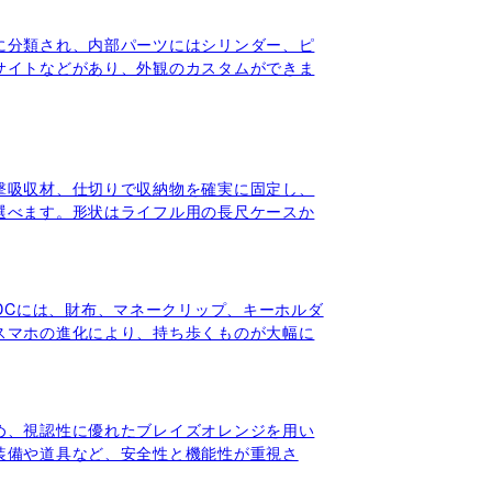
に分類され、内部パーツにはシリンダー、ピ
サイトなどがあり、外観のカスタムができま
撃吸収材、仕切りで収納物を確実に固定し、
選べます。形状はライフル用の長尺ケースか
くEDCには、財布、マネークリップ、キーホルダ
スマホの進化により、持ち歩くものが大幅に
め、視認性に優れたブレイズオレンジを用い
装備や道具など、安全性と機能性が重視さ