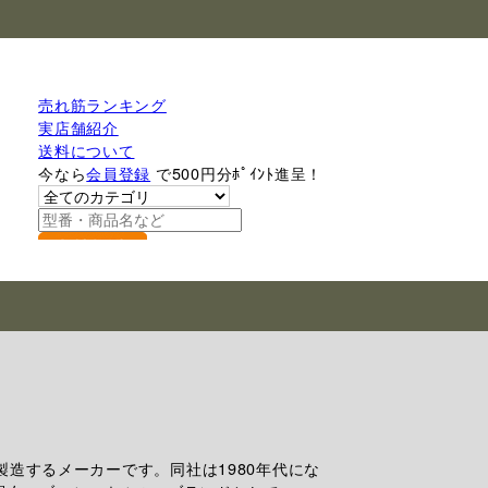
売れ筋ランキング
実店舗紹介
送料について
今なら
会員登録
で500円分ﾎﾟｲﾝﾄ進呈！
検索
製造するメーカーです。同社は1980年代にな