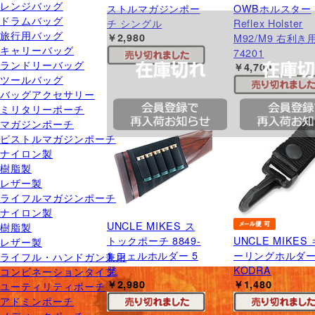
レンジバッグ
ストルマガジンポー
OWBホルスター
ドラムバッグ
チ シングル
Reflex Holster
旅行用バッグ
￥2,980
M92/M9 右利き
キャリーバッグ
74201
ランドリーバッグ
￥4,700
ツールバッグ
バッグアクセサリー
ミリタリーポーチ
マガジンポーチ
ピストルマガジンポーチ
ナイロン製
樹脂製
レザー製
ライフルマガジンポーチ
ナイロン製
UNCLE MIKES ス
樹脂製
トックポーチ 8849-
UNCLE MIKES 
レザー製
1 シェルホルダー 5
ーリングホルダ
ライフル・ハンドガン兼用
発
KODRA
コンビネーションタイプ
￥2,980
￥1,480
ユーティリティポーチ
アドミンポーチ