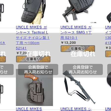
UNCLE MIKES ガ
UNCLE MIKES ガ
UN
ンケース Tactical L
ンケース SMG 1丁
イ
サイズ ナイロン製 1
用 5210-1
13
右利き
丁用 〜100cm
￥13,200
41
52141
￥3
￥7,200
UNCLE MIKES
UNCLE MIKES シ
UN