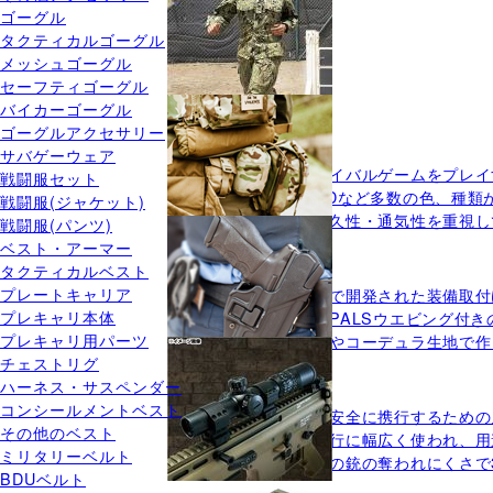
ゴーグル
タクティカルゴーグル
メッシュゴーグル
セーフティゴーグル
バイカーゴーグル
ゴーグルアクセサリー
サバゲーウェア(1)
サバゲーウェア
サバゲーウエアはサバイバルゲームをプレイ
戦闘服セット
を欺くための迷彩、ODなど多数の色、種類
戦闘服(ジャケット)
スに、動きやすさ・耐久性・通気性を重視し
戦闘服(パンツ)
ミリタリーベルト
ベスト・アーマー
タクティカルベスト
ミリタリーポーチ(1)
プレートキャリア
アメリカ軍の研究施設で開発された装備取付
プレキャリ本体
ルポーチとも呼ばれ、PALSウエビング付
プレキャリ用パーツ
久性に優れたナイロンやコーデュラ生地で作
チェストリグ
マガジンポーチ
ハーネス・サスペンダー
ホルスター(3)
コンシールメントベスト
ホルスターは、拳銃を安全に携行するための
その他のベスト
ーまでハンドガンの携行に幅広く使われ、用
ミリタリーベルト
接格闘中に敵から自分の銃の奪われにくさで
BDUベルト
ヒップホルスター