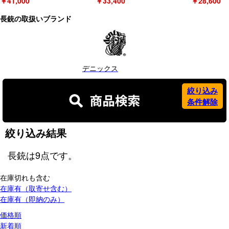
￥41,000
￥33,400
￥28,600
長銃の取扱いブランド
デニックス
絞り込み
条件解除
絞り込み結果
長銃
は
9
点です。
在庫切れも含む
在庫有（取寄せ含む）
在庫有（即納のみ）
価格順
新着順