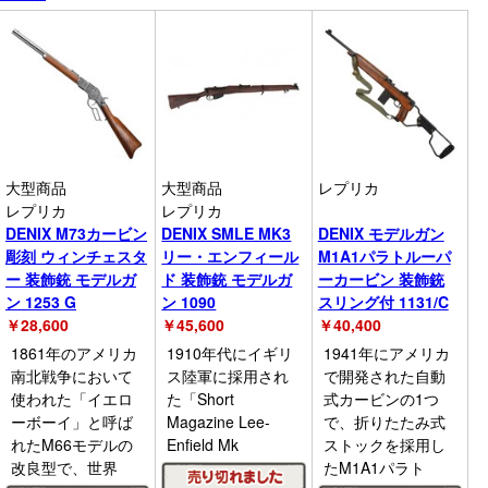
大型商品
大型商品
レプリカ
レプリカ
レプリカ
DENIX M73カービン
DENIX SMLE MK3
DENIX モデルガン
彫刻 ウィンチェスタ
リー・エンフィール
M1A1パラトルーパ
ー 装飾銃 モデルガ
ド 装飾銃 モデルガ
ーカービン 装飾銃
ン 1253 G
ン 1090
スリング付 1131/C
￥
28,600
￥
45,600
￥
40,400
1861年のアメリカ
1910年代にイギリ
1941年にアメリカ
南北戦争において
ス陸軍に採用され
で開発された自動
使われた「イエロ
た「Short
式カービンの1つ
ーボーイ」と呼ば
Magazine Lee-
で、折りたたみ式
れたM66モデルの
Enfield Mk
ストックを採用し
改良型で、世界
たM1A1パラト