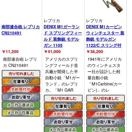
レプリカ
レプリカ
南部連合砲 レプリカ
DENIX M1ガーラン
DENIX M1カービン
CN210491
ド スプリングフィー
ウィンチェスター 装
ルド 装飾銃 モデル
飾銃 モデルガン
ガン 1105
1122/C スリング付
￥
11,200
￥
41,000
￥
36,200
南部連合砲 レプリ
アメリカのスプリ
1941年にアメリカ
カ CN210491
ングフィールド造
のウィンチェスタ
兵廠が開発した半
ー社が設計した軽
自動小銃「M1ガー
量自動小銃
ランド」のレプリ
「M1Carbine(カー
カ。「M1 GAR
ビン)」のレ