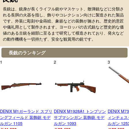
長銃は、銃身が長くライフル銃やマスケット、散弾銃などに分類さ
れる長胴の火器を指し、飾りやコレクション向けに製造された製品
です。外装に彫刻や金蒔絵、象嵌などの装飾が施され、歴史的意匠
や儀礼用として製作されます。ヨーロッパの古式銃など歴史的な価
値のある古銃を細部に至るまで研究して模造されており、発火など
の動作機構を一切持たず、安全な観賞用の銃です。
長銃のランキング
1
2
3
DENIX M1ガーランド スプリ
DENIX M1928A1 トンプソン
DENIX M
ングフィールド 装飾銃 モデ
サブマシンガン 装飾銃 モデ
ィンチェス
ルガン 1105
ルガン 1093
ルガン 125