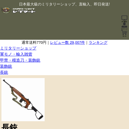
日本最大級のミリタリーショップ、直輸入、即日発送!
通常送料770円｜
レビュー数 29,007件
｜
ランキング
ミリタリーショップ
軍モノ・輸入雑貨
甲冑・模造刀・装飾銃
装飾銃
長銃
長銃