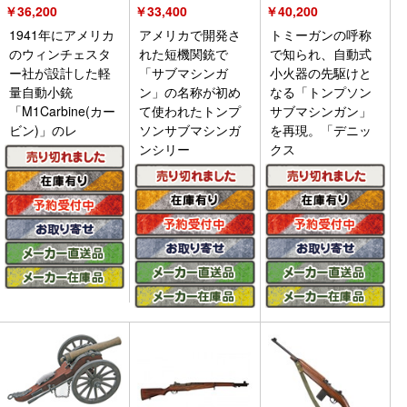
￥
36,200
￥
33,400
￥
40,200
1941年にアメリカ
アメリカで開発さ
トミーガンの呼称
のウィンチェスタ
れた短機関銃で
で知られ、自動式
ー社が設計した軽
「サブマシンガ
小火器の先駆けと
量自動小銃
ン」の名称が初め
なる「トンプソン
「M1Carbine(カー
て使われたトンプ
サブマシンガン」
ビン)」のレ
ソンサブマシンガ
を再現。「デニッ
ンシリー
クス