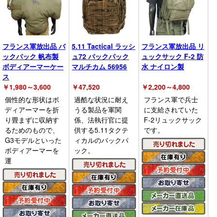
フランス軍放出品 バ
5.11 Tactical ラッシ
フランス軍放出品 リ
ックパック 帆布製
ュ72 バックパック
ュックサック F-2 防
ボディアーマーケー
マルチカム 56956
水 ナイロン製
ス
￥
1,980～3,600
￥
47,520
￥
2,200～4,800
個性的な形状はボ
過酷な状況に耐え
フランス軍で兵士
ディアーマーを折
うる製品を軍関
に支給されていた
り畳まずに収納す
係、法執行官に提
F-2リュックサック
るためのもので、
供する5.11タクテ
です。
G3モデルといった
ィカルのバックパ
ボディアーマーを
ック。
運