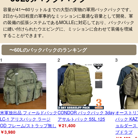
容量が41〜60リットルまでの大型の実物の軍用バックパックです。
2日から3日程度の軍事的なミッションに最適な容量として開発。軍
の装備の拡張システムであるMOLLEに対応しており、バックパック
に縫い付けられたウエビングに、ミッションに合わせて装備を増減
することができます。
〜60Lのバックパックのランキング
1
2
3
米軍放出品 フィールドパック
CONDOR バックパック 3day
オーストリ
LC-1 アリスパック ラージ
アサルトパック 55L 125
パック KAZ
OD フレーム/ストラップ無し
￥21,400
ョルダース
￥3,980
ブドラブ