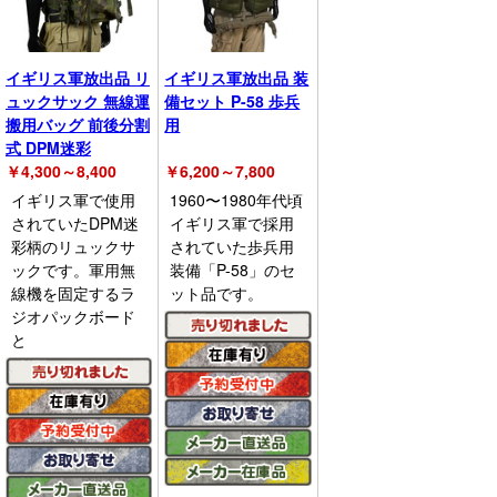
イギリス軍放出品 リ
イギリス軍放出品 装
ュックサック 無線運
備セット P-58 歩兵
搬用バッグ 前後分割
用
式 DPM迷彩
￥
4,300～8,400
￥
6,200～7,800
イギリス軍で使用
1960〜1980年代頃
されていたDPM迷
イギリス軍で採用
彩柄のリュックサ
されていた歩兵用
ックです。軍用無
装備「P-58」のセ
線機を固定するラ
ット品です。
ジオパックボード
と