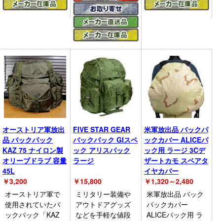
オーストリア軍放出
FIVE STAR GEAR
米軍放出品 バックパ
品 バックパック
バックパック GIスペ
ックカバー ALICEパ
KAZ 75 ナイロン製
ック アリスパック
ック用 ラージ 3Cデ
オリーブドラブ 容量
ラージ
ザートカモ スペアタ
45L
イヤカバー
￥
3,200
￥
15,800
￥
1,320～2,480
オーストリア軍で
ミリタリー装備や
米軍放出品 バック
使用されていたバ
アウトドアグッズ
パックカバー
ックパック「KAZ
などを手軽な値段
ALICEパック用 ラ