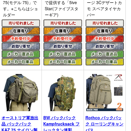
75(モデル 75)」で
で提供する「5ive
ージ 3Cデザートカ
す。※こちらはショ
Star(ファイブスタ
モ スペアタイヤカ
ルダー
ーギア)
バー
オーストリア軍放出
BW バックパック
Rothco バックパッ
品 バックパック
Kampfrucksack フ
ク ローリングキャン
KAZ 75 ナイロン製
レックタン迷彩
バス