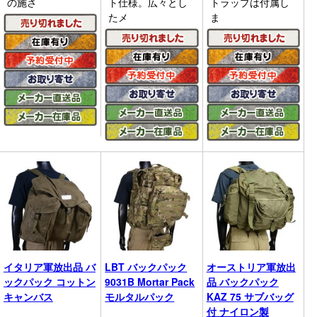
の施さ
ト仕様。広々とし
トラップは付属し
たメ
ま
イタリア軍放出品 バ
LBT バックパック
オーストリア軍放出
ックパック コットン
9031B Mortar Pack
品 バックパック
キャンバス
モルタルパック
KAZ 75 サブバッグ
付 ナイロン製