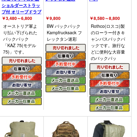
ショルダーストラッ
プ付 オリーブドラブ
￥
3,480～6,800
￥
9,800
￥
8,580～8,800
オーストリア軍よ
BW バックパック
Rothco(ロスコ)製
り払い下げられた
Kampfrucksack フ
のローラー付きキ
バックパック
レックタン迷彩
ャンバスバックパ
「KAZ 75(モデル
ックです。旅行な
75)」です。
どに便利な大容量
のバックパッ