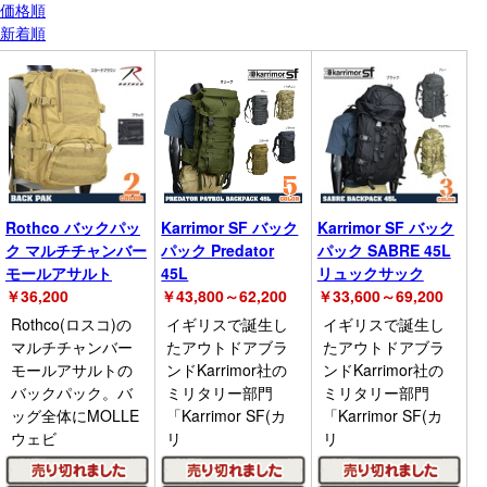
価格順
新着順
Rothco バックパッ
Karrimor SF バック
Karrimor SF バック
ク マルチチャンバー
パック Predator
パック SABRE 45L
モールアサルト
45L
リュックサック
￥
36,200
￥
43,800～62,200
￥
33,600～69,200
Rothco(ロスコ)の
イギリスで誕生し
イギリスで誕生し
マルチチャンバー
たアウトドアブラ
たアウトドアブラ
モールアサルトの
ンドKarrimor社の
ンドKarrimor社の
バックパック。バ
ミリタリー部門
ミリタリー部門
ッグ全体にMOLLE
「Karrimor SF(カ
「Karrimor SF(カ
ウェビ
リ
リ