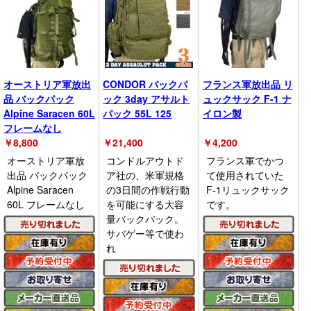
オーストリア軍放出
CONDOR バックパ
フランス軍放出品 リ
品 バックパック
ック 3day アサルト
ュックサック F-1 ナ
Alpine Saracen 60L
パック 55L 125
イロン製
フレームなし
￥
8,800
￥
21,400
￥
4,200
オーストリア軍放
コンドルアウトド
フランス軍でかつ
出品 バックパック
ア社の、米軍規格
て使用されていた
Alpine Saracen
の3日間の作戦行動
F-1リュックサック
60L フレームなし
を可能にする大容
です。
量バックパック。
サバゲー等で使わ
れ