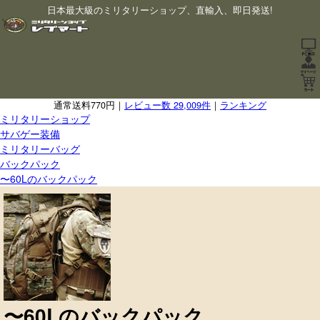
日本最大級のミリタリーショップ、直輸入、即日発送!
通常送料770円｜
レビュー数 29,009件
｜
ランキング
ミリタリーショップ
サバゲー装備
ミリタリーバッグ
バックパック
〜60Lのバックパック
〜60Lのバックパック