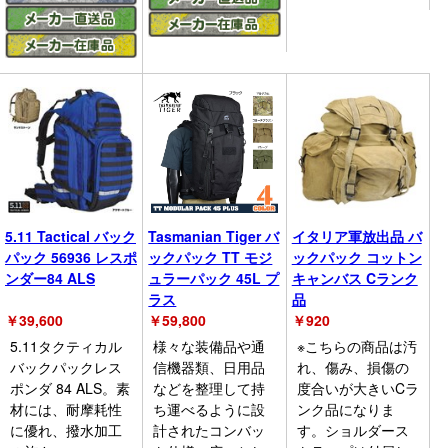
5.11 Tactical バック
Tasmanian Tiger バ
イタリア軍放出品 バ
パック 56936 レスポ
ックパック TT モジ
ックパック コットン
ンダー84 ALS
ュラーパック 45L プ
キャンバス Cランク
ラス
品
￥
39,600
￥
59,800
￥
920
5.11タクティカル
様々な装備品や通
※こちらの商品は汚
バックパックレス
信機器類、日用品
れ、傷み、損傷の
ポンダ 84 ALS。素
などを整理して持
度合いが大きいCラ
材には、耐摩耗性
ち運べるように設
ンク品になりま
に優れ、撥水加工
計されたコンバッ
す。ショルダース