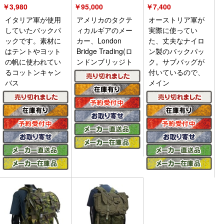
￥
3,980
￥
95,000
￥
7,400
イタリア軍が使用
アメリカのタクテ
オーストリア軍が
していたバックパ
ィカルギアのメー
実際に使ってい
ックです。素材に
カー、London
た、丈夫なナイロ
はテントやヨット
Bridge Trading(ロ
ン製のバックパッ
の帆に使われてい
ンドンブリッジト
ク。サブバッグが
るコットンキャン
付いているので、
バス
メイン