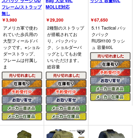
スパック ラージ OD
Bag 大型 49L
ッシュ 容量60L
フレーム/ストラップ
MOLLE対応
無し
￥
3,980
￥
29,200
￥
67,650
アメリカ軍で使わ
2種類のストラップ
5.11 Tactical バッ
れていた歩兵用の
が搭載されてお
クパック
大型フィールドパ
り、バックパッ
RUSH100 ラッシ
ックです。※ショル
ク、ショルダーバ
ュ 容量60L
ダーストラップ、
ッグとしてもお使
フレームは付属し
いいただけます。
ま
総容量