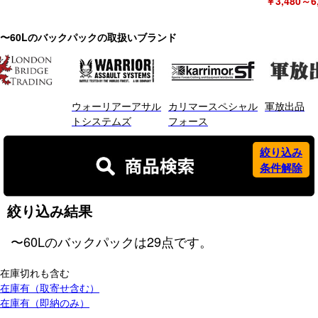
￥3,480～6
〜60Lのバックパックの取扱いブランド
ウォーリアーアサル
カリマースペシャル
軍放出品
トシステムズ
フォース
絞り込み
条件解除
絞り込み結果
〜60Lのバックパック
は
29
点です。
在庫切れも含む
在庫有（取寄せ含む）
在庫有（即納のみ）