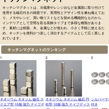
キッチンマグネットは、冷蔵庫やレンジ台など金属面に取り付けて
使用する磁石付きの雑貨です。実用性とデザイン性を兼ね備えてお
り、メモやレシピ、買い物リストなどを留める機能的なものから、
インテリアとして空間を彩る装飾タイプまで多様な種類がありま
す。素材には樹脂、木、金属などが使われ、小さく手軽に使えるた
め、キッチンを便利かつ楽しく演出するアイテムとして広く親しま
れています。
キッチンマグネットのランキング
1
2
3
ネオジウム ネオジム 磁石 ス
ネオジウム ネオジム 磁石 円
シルバーマ
クエア型 10個 強力 ナイフデ
柱型 10個 強力 ナイフディス
付き