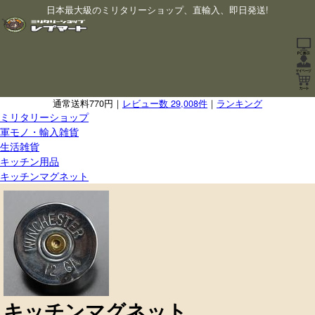
日本最大級のミリタリーショップ、直輸入、即日発送!
通常送料770円｜
レビュー数 29,008件
｜
ランキング
ミリタリーショップ
軍モノ・輸入雑貨
生活雑貨
キッチン用品
キッチンマグネット
キッチンマグネット