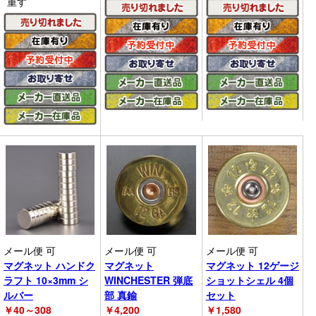
重す
メール便 可
メール便 可
メール便 可
マグネット ハンドク
マグネット
マグネット 12ゲージ
ラフト 10×3mm シ
WINCHESTER 弾底
ショットシェル 4個
ルバー
部 真鍮
セット
￥
40～308
￥
4,200
￥
1,580