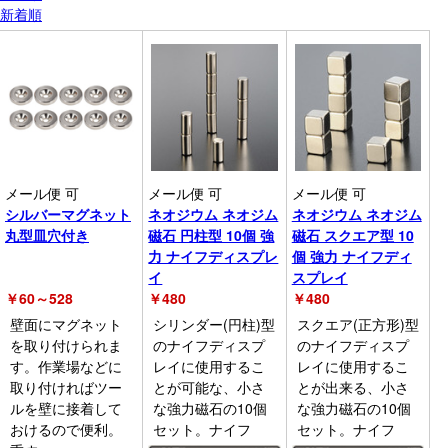
新着順
メール便 可
メール便 可
メール便 可
シルバーマグネット
ネオジウム ネオジム
ネオジウム ネオジム
丸型皿穴付き
磁石 円柱型 10個 強
磁石 スクエア型 10
力 ナイフディスプレ
個 強力 ナイフディ
イ
スプレイ
￥
60～528
￥
480
￥
480
壁面にマグネット
シリンダー(円柱)型
スクエア(正方形)型
を取り付けられま
のナイフディスプ
のナイフディスプ
す。作業場などに
レイに使用するこ
レイに使用するこ
取り付ければツー
とが可能な、小さ
とが出来る、小さ
ルを壁に接着して
な強力磁石の10個
な強力磁石の10個
おけるので便利。
セット。ナイフ
セット。ナイフ