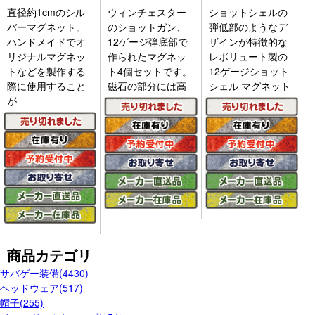
直径約1cmのシル
ウィンチェスター
ショットシェルの
バーマグネット。
のショットガン、
弾低部のようなデ
ハンドメイドでオ
12ゲージ弾底部で
ザインが特徴的な
リジナルマグネッ
作られたマグネッ
レボリュート製の
トなどを製作する
ト4個セットです。
12ゲージショット
際に使用すること
磁石の部分には高
シェル マグネット
が
商品カテゴリ
サバゲー装備(4430)
ヘッドウェア(517)
帽子(255)