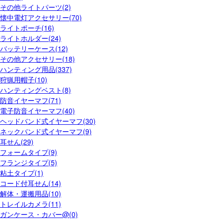
その他ライトパーツ(2)
懐中電灯アクセサリー(70)
ライトポーチ(16)
ライトホルダー(24)
バッテリーケース(12)
その他アクセサリー(18)
ハンティング用品(337)
狩猟用帽子(10)
ハンティングベスト(8)
防音イヤーマフ(71)
電子防音イヤーマフ(40)
ヘッドバンド式イヤーマフ(30)
ネックバンド式イヤーマフ(9)
耳せん(29)
フォームタイプ(9)
フランジタイプ(5)
粘土タイプ(1)
コード付耳せん(14)
解体・運搬用品(10)
トレイルカメラ(11)
ガンケース・カバー@(0)