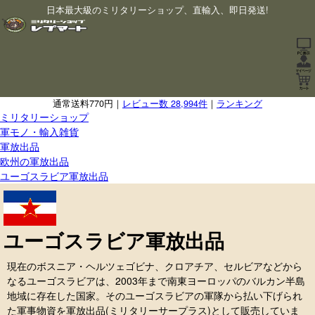
日本最大級のミリタリーショップ、直輸入、即日発送!
通常送料770円｜
レビュー数 28,994件
｜
ランキング
ミリタリーショップ
軍モノ・輸入雑貨
軍放出品
欧州の軍放出品
ユーゴスラビア軍放出品
ユーゴスラビア軍放出品
現在のボスニア・ヘルツェゴビナ、クロアチア、セルビアなどから
なるユーゴスラビアは、2003年まで南東ヨーロッパのバルカン半島
地域に存在した国家。そのユーゴスラビアの軍隊から払い下げられ
た軍事物資を軍放出品(ミリタリーサープラス)として販売していま