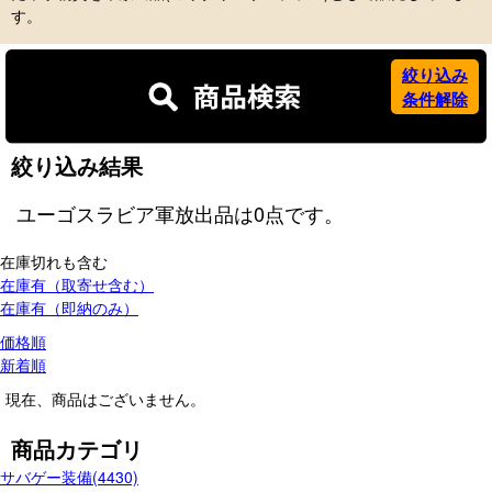
す。
絞り込み
条件解除
絞り込み結果
ユーゴスラビア軍放出品
は
0
点です。
在庫切れも含む
在庫有（取寄せ含む）
在庫有（即納のみ）
価格順
新着順
現在、商品はございません。
商品カテゴリ
サバゲー装備(4430)