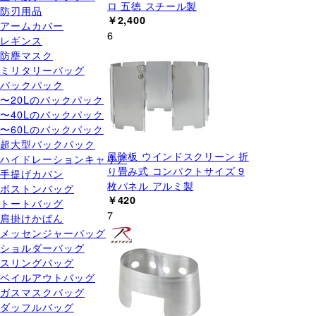
ロ 五徳 スチール製
防刃用品
￥2,400
アームカバー
6
レギンス
防塵マスク
ミリタリーバッグ
バックパック
〜20Lのバックパック
〜40Lのバックパック
〜60Lのバックパック
超大型バックパック
風除板 ウインドスクリーン 折
ハイドレーションキャリア
り畳み式 コンパクトサイズ 9
手提げカバン
枚パネル アルミ製
ボストンバッグ
￥420
トートバッグ
7
肩掛けかばん
メッセンジャーバッグ
ショルダーバッグ
スリングバッグ
ベイルアウトバッグ
ガスマスクバッグ
ダッフルバッグ