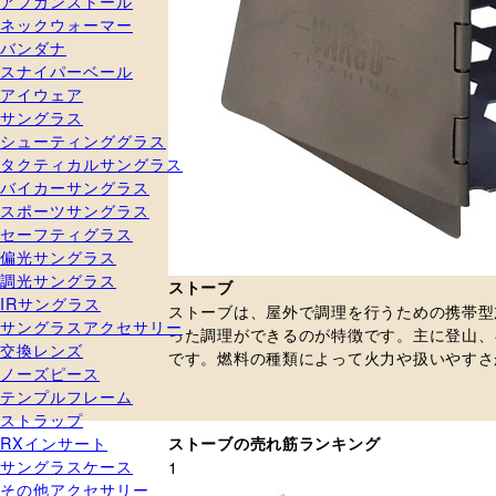
アフガンストール
ネックウォーマー
バンダナ
スナイパーベール
アイウェア
サングラス
シューティンググラス
タクティカルサングラス
バイカーサングラス
スポーツサングラス
セーフティグラス
偏光サングラス
調光サングラス
ストーブ
IRサングラス
ストーブは、屋外で調理を行うための携帯型
サングラスアクセサリー
った調理ができるのが特徴です。主に登山、
交換レンズ
です。燃料の種類によって火力や扱いやすさ
ノーズピース
テンプルフレーム
ストラップ
RXインサート
ストーブの売れ筋ランキング
サングラスケース
1
その他アクセサリー