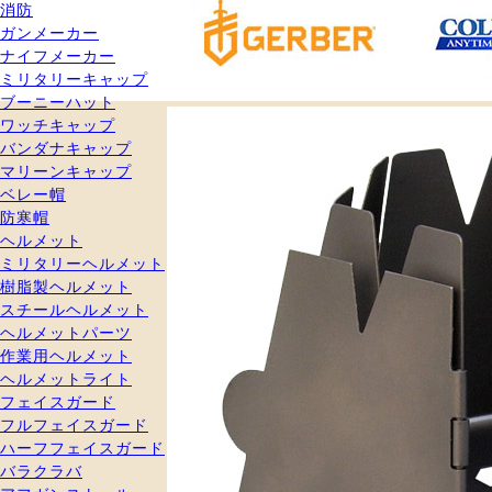
消防
ガンメーカー
ナイフメーカー
ミリタリーキャップ
ブーニーハット
ワッチキャップ
バンダナキャップ
マリーンキャップ
ベレー帽
防寒帽
ヘルメット
ミリタリーヘルメット
樹脂製ヘルメット
スチールヘルメット
ヘルメットパーツ
作業用ヘルメット
ヘルメットライト
フェイスガード
フルフェイスガード
ハーフフェイスガード
バラクラバ