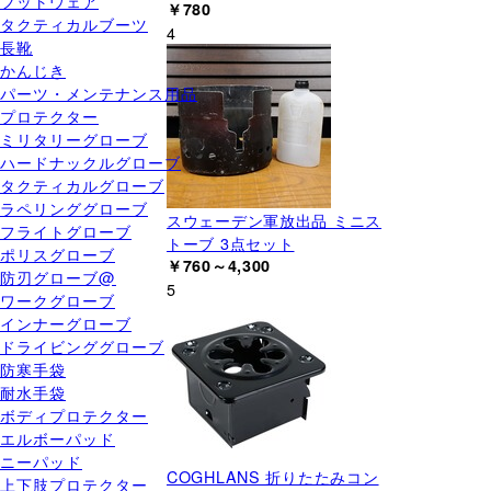
フットウェア
￥780
タクティカルブーツ
4
長靴
かんじき
パーツ・メンテナンス用品
プロテクター
ミリタリーグローブ
ハードナックルグローブ
タクティカルグローブ
ラペリンググローブ
スウェーデン軍放出品 ミニス
フライトグローブ
トーブ 3点セット
ポリスグローブ
￥760～4,300
防刃グローブ@
5
ワークグローブ
インナーグローブ
ドライビンググローブ
防寒手袋
耐水手袋
ボディプロテクター
エルボーパッド
ニーパッド
COGHLANS 折りたたみコン
上下肢プロテクター