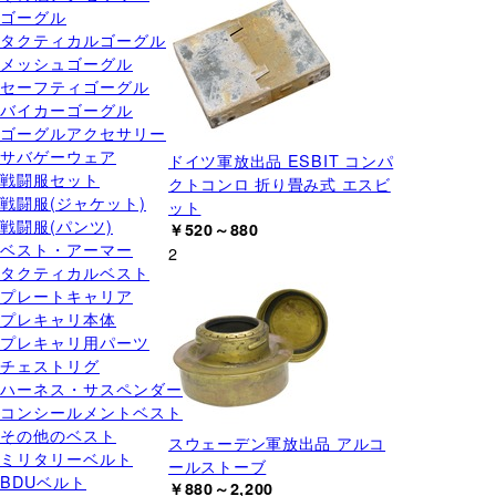
ゴーグル
タクティカルゴーグル
メッシュゴーグル
セーフティゴーグル
バイカーゴーグル
ゴーグルアクセサリー
サバゲーウェア
ドイツ軍放出品 ESBIT コンパ
戦闘服セット
クトコンロ 折り畳み式 エスビ
戦闘服(ジャケット)
ット
戦闘服(パンツ)
￥520～880
ベスト・アーマー
2
タクティカルベスト
プレートキャリア
プレキャリ本体
プレキャリ用パーツ
チェストリグ
ハーネス・サスペンダー
コンシールメントベスト
その他のベスト
スウェーデン軍放出品 アルコ
ミリタリーベルト
ールストーブ
BDUベルト
￥880～2,200