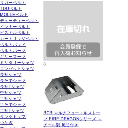
リガーベルト
TDUベルト
MOLLEベルト
デューティーベルト
インナーベルト
ピストルベルト
カートリッジベルト
ベルトパッド
ベルトパーツ
ギリースーツ
ミリタリーシャツ
3
コンバットシャツ
長袖シャツ
長そでシャツ
長袖Tシャツ
中袖シャツ
半袖シャツ
半そでシャツ
半袖Tシャツ
BCB マルチフューエルストー
タンクトップ
ブ FIRE DRAGONシリーズ ス
つなぎ
チール製 風防付き