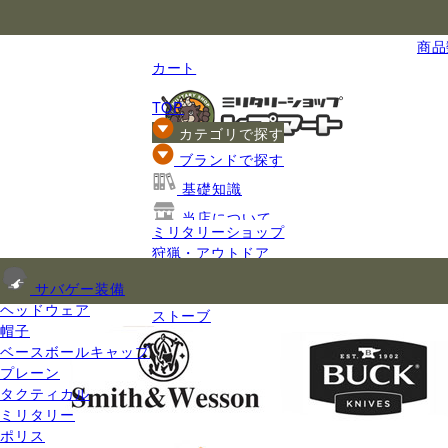
国内最大級のミリタリー総合通販
商品数
カート
TOP
カテゴリで探す
ブランドで探す
基礎知識
当店について
ミリタリーショップ
ご利用ガイド
狩猟・アウトドア
アウトドア用品
サバゲー装備
調理器具
ヘッドウェア
ストーブ
帽子
ベースボールキャップ
プレーン
タクティカル
ミリタリー
ポリス