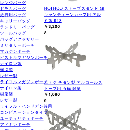
レンジバッグ
ROTHCO ストーブスタンド GI
ドラムバッグ
キャンティーンカップ用 アル
旅行用バッグ
ミ製 918
キャリーバッグ
￥3,200
ランドリーバッグ
8
ツールバッグ
バッグアクセサリー
ミリタリーポーチ
マガジンポーチ
ピストルマガジンポーチ
ナイロン製
樹脂製
レザー製
ライフルマガジンポーチ
ゴトク チタン製 アルコールス
ナイロン製
トーブ用 五徳 軽量
樹脂製
￥1,080
レザー製
9
ライフル・ハンドガン兼用
コンビネーションタイプ
ユーティリティポーチ
アドミンポーチ