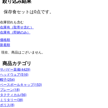
絞り込み結果
保存食セット
は
0
点です。
在庫切れも含む
在庫有（取寄せ含む）
在庫有（即納のみ）
価格順
新着順
現在、商品はございません。
商品カテゴリ
サバゲー装備(4429)
ヘッドウェア(516)
帽子(254)
ベースボールキャップ(153)
プレーン(18)
タクティカル(56)
ミリタリー(38)
ポリス(8)