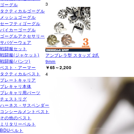
3
ゴーグル
タクティカルゴーグル
メッシュゴーグル
セーフティゴーグル
バイカーゴーグル
ゴーグルアクセサリー
サバゲーウェア
戦闘服セット
戦闘服(ジャケット)
アンブレラ型 スタッズ 2爪
戦闘服(パンツ)
9mm
ベスト・アーマー
￥65～2,200
タクティカルベスト
4
プレートキャリア
プレキャリ本体
プレキャリ用パーツ
チェストリグ
ハーネス・サスペンダー
コンシールメントベスト
その他のベスト
ミリタリーベルト
BDUベルト