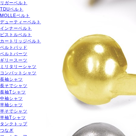
リガーベルト
TDUベルト
MOLLEベルト
デューティーベルト
インナーベルト
ピストルベルト
カートリッジベルト
ベルトパッド
ベルトパーツ
ギリースーツ
ミリタリーシャツ
コンバットシャツ
長袖シャツ
長そでシャツ
長袖Tシャツ
中袖シャツ
半袖シャツ
半そでシャツ
半袖Tシャツ
タンクトップ
つなぎ