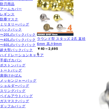
防刃用品
アームカバー
レギンス
防塵マスク
ミリタリーバッグ
バックパック
〜20Lのバックパック
ラウンド型 スタッズ 2爪 直径
〜40Lのバックパック
6mm 高さ9mm
〜60Lのバックパック
￥40～2,695
超大型バックパック
6
ハイドレーションキャリア
手提げカバン
ボストンバッグ
トートバッグ
肩掛けかばん
メッセンジャーバッグ
ショルダーバッグ
スリングバッグ
ベイルアウトバッグ
ガスマスクバッグ
ダッフルバッグ