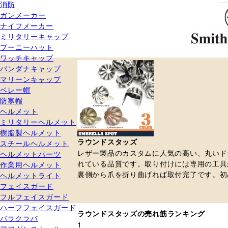
消防
ガンメーカー
ナイフメーカー
ミリタリーキャップ
ブーニーハット
ワッチキャップ
バンダナキャップ
マリーンキャップ
ベレー帽
防寒帽
ヘルメット
ミリタリーヘルメット
樹脂製ヘルメット
ラウンドスタッズ
スチールヘルメット
レザー製品のカスタムに人気の高い、丸いド
ヘルメットパーツ
れている品質です。取り付けには専用の工具
作業用ヘルメット
裏側から爪を折り曲げれば取付完了です。初
ヘルメットライト
フェイスガード
フルフェイスガード
ハーフフェイスガード
ラウンドスタッズの売れ筋ランキング
バラクラバ
1