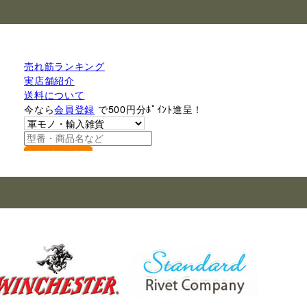
売れ筋ランキング
実店舗紹介
送料について
今なら
会員登録
で500円分ﾎﾟｲﾝﾄ進呈！
検索