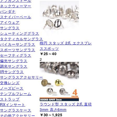
アフガンストール
ネックウォーマー
バンダナ
スナイパーベール
アイウェア
サングラス
シューティンググラス
タクティカルサングラス
楕円 スタッズ 2爪 エクスプレ
バイカーサングラス
ススポッツ
スポーツサングラス
￥25～40
セーフティグラス
2
偏光サングラス
調光サングラス
IRサングラス
サングラスアクセサリー
交換レンズ
ノーズピース
テンプルフレーム
ストラップ
ラウンド型 スタッズ 2爪 直径
RXインサート
3mm 高さ6mm
サングラスケース
￥30～1,925
その他アクセサリー