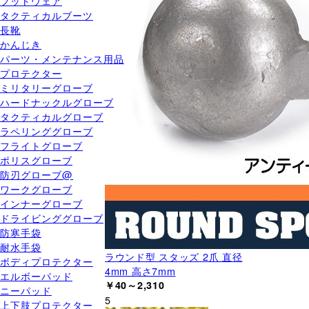
フットウェア
タクティカルブーツ
長靴
かんじき
パーツ・メンテナンス用品
プロテクター
ミリタリーグローブ
ハードナックルグローブ
タクティカルグローブ
ラペリンググローブ
フライトグローブ
ポリスグローブ
防刃グローブ@
ワークグローブ
インナーグローブ
ドライビンググローブ
防寒手袋
耐水手袋
ラウンド型 スタッズ 2爪 直径
ボディプロテクター
4mm 高さ7mm
エルボーパッド
￥40～2,310
ニーパッド
5
上下肢プロテクター