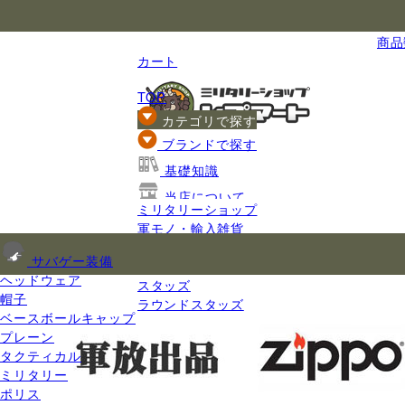
国内最大級のミリタリー総合通販
商品数
カート
TOP
カテゴリで探す
ブランドで探す
基礎知識
当店について
ミリタリーショップ
ご利用ガイド
軍モノ・輸入雑貨
クラフト材料
サバゲー装備
レザークラフト資材
ヘッドウェア
スタッズ
帽子
ラウンドスタッズ
ベースボールキャップ
プレーン
タクティカル
ミリタリー
ポリス