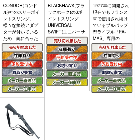
CONDOR(コンド
BLACKHAWK(ブラ
1977年に開発され
ル)社のスリーポイ
ックホーク)の3ポ
現在でもフランス
ントスリング。
イントスリング
軍で使用され続け
様々な接続アダプ
UNIVERSAL
ているブルパップ
ターが付いている
SWIFT(ユニバーサ
型ライフル「FA-
ため、銃に合った
MAS」専用の