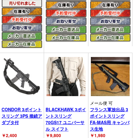
メール便 可
CONDOR 3ポイント
BLACKHAWK 3ポイ
フランス軍放出品 3
スリング 3PS 接続ア
ントスリング
ポイントスリング
ダプタ付
70GS17 ユニバーサ
FA-MAS用 キャンバ
ル スイフト
ス生地
￥
2,400
￥
9,800
￥
1,980