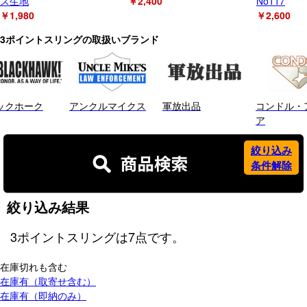
ス生地
￥2,400
No117
￥1,980
￥2,600
3ポイントスリングの取扱いブランド
ックホーク
アンクルマイクス
軍放出品
コンドル・
ア
絞り込み
条件解除
絞り込み結果
3ポイントスリング
は
7
点です。
在庫切れも含む
在庫有（取寄せ含む）
在庫有（即納のみ）