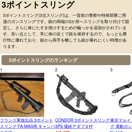
3ポイントスリング
3ポイントスリング(3点スリング)は、一昔前の警察や特殊部隊ご用
達のガンスリングです。銃の両端の2か所へスリングを取り付けて固
定し、さらに体にたすき掛けするための輪っかを追加がされていま
す。良い点として、常に体の近くで銃を保持するので、もっとも携
行性に優れており、銃から両手を離しても銃が暴れにくい特徴があ
ります。
3ポイントスリングのランキング
1
2
3
フランス軍放出品 3ポイント
CONDOR 3ポイントスリング
東京マルイ
スリング FA-MAS用 キャンバ
3PS 接続アダプタ付
グ 電動ガ