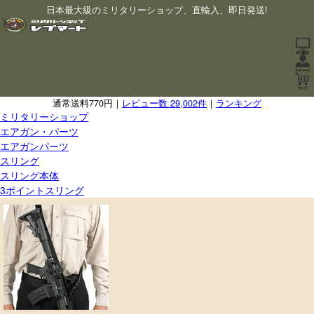
日本最大級のミリタリーショップ、直輸入、即日発送!
通常送料770円｜
レビュー数 29,002件
｜
ランキング
ミリタリーショップ
エアガン・パーツ
エアガンパーツ
スリング
スリング本体
3ポイントスリング