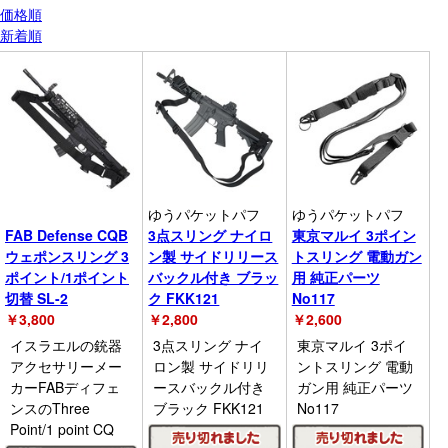
価格順
新着順
ゆうパケットパフ
ゆうパケットパフ
FAB Defense CQB
3点スリング ナイロ
東京マルイ 3ポイン
ウェポンスリング 3
ン製 サイドリリース
トスリング 電動ガン
ポイント/1ポイント
バックル付き ブラッ
用 純正パーツ
切替 SL-2
ク FKK121
No117
￥
3,800
￥
2,800
￥
2,600
イスラエルの銃器
3点スリング ナイ
東京マルイ 3ポイ
アクセサリーメー
ロン製 サイドリリ
ントスリング 電動
カーFABディフェ
ースバックル付き
ガン用 純正パーツ
ンスのThree
ブラック FKK121
No117
Point/1 point CQ