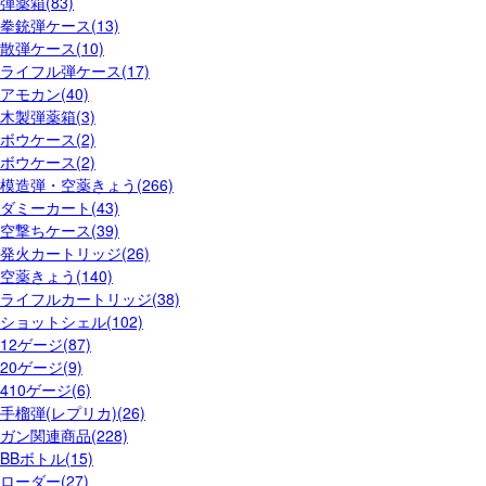
弾薬箱(83)
拳銃弾ケース(13)
散弾ケース(10)
ライフル弾ケース(17)
アモカン(40)
木製弾薬箱(3)
ボウケース(2)
ボウケース(2)
模造弾・空薬きょう(266)
ダミーカート(43)
空撃ちケース(39)
発火カートリッジ(26)
空薬きょう(140)
ライフルカートリッジ(38)
ショットシェル(102)
12ゲージ(87)
20ゲージ(9)
410ゲージ(6)
手榴弾(レプリカ)(26)
ガン関連商品(228)
BBボトル(15)
ローダー(27)