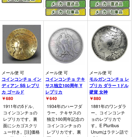
メール便 可
メール便 可
メール便 可
コインコンチョ イン
コインコンチョ テキ
モルガンコンチョ レ
ディアン SS レプリ
サス独立100周年 Y
プリカ ダラー 1ドル
カ ゴールド
レプリカ
硬貨 女神
￥
680
￥
640
￥
880
1911年の5ドル、
1934年のハーフダ
1881年のワンダラ
コインコンチョの
ラー、テキサスの
ー、コインコンチ
レプリカです。裏
独立100周年記念の
ョのレプリカで
面にシカゴスクリ
コインコンチョの
す。E Pluribus
ュー付き。[注]価格
レプリカです。裏
Unumはラテン語で