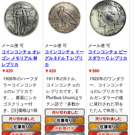
メール便 可
メール便 可
メール便 可
コインコンチョ オレ
コインコンチョ イー
コインコンチョ ピー
ゴン メモリアル M
グル 5ドル T レプリ
スダラー C レプリカ
レプリカ
カ
￥
420
￥
420
￥
580
1926年のハーフダ
1911年の5ドル、
1922年のワンダラ
ラーコインコンチ
コインコンチョの
ー、コインコンチ
ョのレプリカで
レプリカです。E
ョのレプリカでモ
す。。裏面にシカ
Pluribus Unumはラ
ルガンダラーの後
ゴスクリュー付
テン語で『多数か
に発行された羽を
き。[注]価格は1個
たたんで休息して