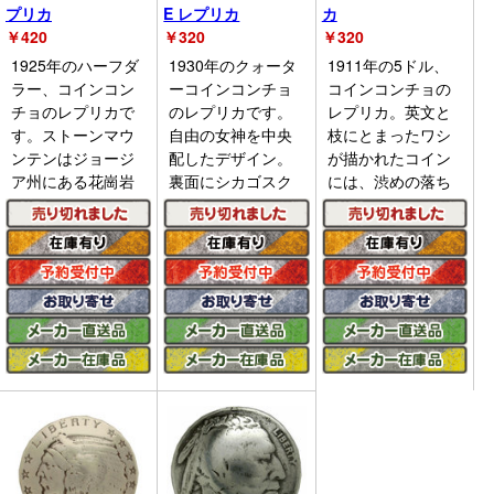
プリカ
E レプリカ
カ
￥
420
￥
320
￥
320
1925年のハーフダ
1930年のクォータ
1911年の5ドル、
ラー、コインコン
ーコインコンチョ
コインコンチョの
チョのレプリカで
のレプリカです。
レプリカ。英文と
す。ストーンマウ
自由の女神を中央
枝にとまったワシ
ンテンはジョージ
配したデザイン。
が描かれたコイン
ア州にある花崗岩
裏面にシカゴスク
には、渋めの落ち