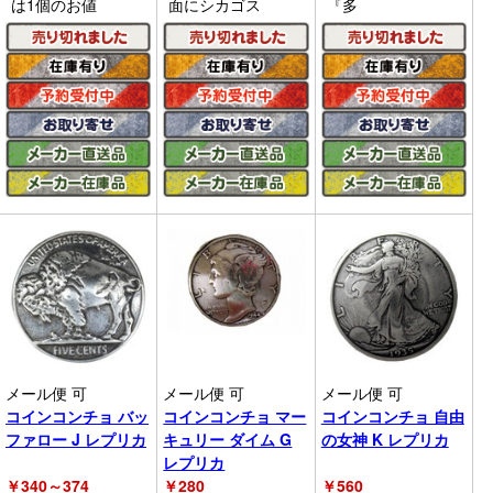
は1個のお値
面にシカゴス
『多
メール便 可
メール便 可
メール便 可
コインコンチョ バッ
コインコンチョ マー
コインコンチョ 自由
ファロー J レプリカ
キュリー ダイム G
の女神 K レプリカ
レプリカ
￥
340～374
￥
280
￥
560