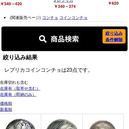
J レプリカ
￥620
￥340～420
￥340～374
(関連販売ページ)
コンチョ
コインコンチョ
絞り込み
条件解除
絞り込み結果
レプリカコインコンチョ
は
23
点です。
在庫切れも含む
在庫有（取寄せ含む）
在庫有（即納のみ）
価格順
新着順