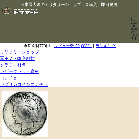
日本最大級のミリタリーショップ、直輸入、即日発送!
通常送料770円｜
レビュー数 29,008件
｜
ランキング
ミリタリーショップ
軍モノ・輸入雑貨
クラフト材料
レザークラフト資材
コンチョ
レプリカコインコンチョ