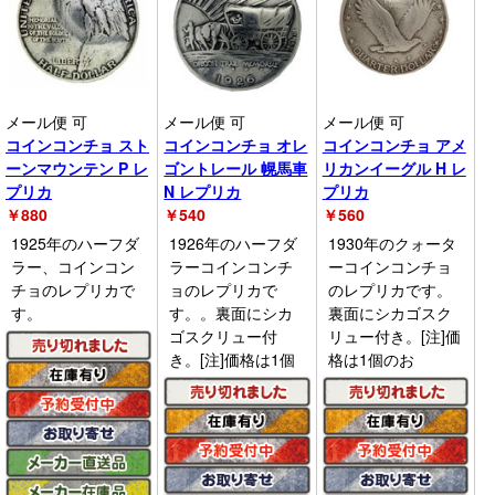
メール便 可
メール便 可
メール便 可
コインコンチョ スト
コインコンチョ オレ
コインコンチョ アメ
ーンマウンテン P レ
ゴントレール 幌馬車
リカンイーグル H レ
プリカ
N レプリカ
プリカ
￥
880
￥
540
￥
560
1925年のハーフダ
1926年のハーフダ
1930年のクォータ
ラー、コインコン
ラーコインコンチ
ーコインコンチョ
チョのレプリカで
ョのレプリカで
のレプリカです。
す。
す。。裏面にシカ
裏面にシカゴスク
ゴスクリュー付
リュー付き。[注]価
き。[注]価格は1個
格は1個のお