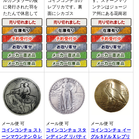
ルガンダラーの後
コインコンチョの
す。ストーンマウ
に発行された羽を
レプリカです。裏
ンテンはジョージ
たたんで休息して
面にシカゴス
ア州にある花崗岩
メール便 可
メール便 可
メール便 可
コインコンチョ スト
コインコンチョ スタ
コインコンチョ イー
ーンマウンテン O レ
ンディング リバティ
グル 5ドル X レプリ