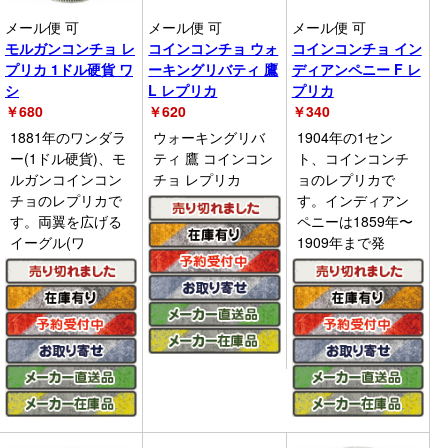
メール便 可
メール便 可
メール便 可
モルガンコンチョ レ
コインコンチョ ウォ
コインコンチョ イン
プリカ 1ドル硬貨 ワ
ーキングリバティ 鷹
ディアンペニー F レ
シ
L レプリカ
プリカ
￥
680
￥
620
￥
340
1881年のワンダラ
ウォーキングリバ
1904年の1セン
ー(1ドル硬貨)、モ
ティ 鷹 コインコン
ト、コインコンチ
ルガンコインコン
チョ レプリカ
ョのレプリカで
チョのレプリカで
す。インディアン
す。両翼を広げる
ペニーは1859年〜
イーグル(ワ
1909年まで発