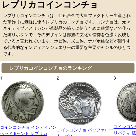
レプリカコインコンチョ
レプリカコインコンチョは、亜鉛合金で大量ファクトリー生産され
た革飾りに気軽に使うレプリカのコンチョです。コンチョは、元々
ネイティブアメリカンが革製品の飾りに使うために銀貨などで作っ
た飾りボタンで、そのデザインは部族の文化や信仰を色濃く反映し
ていると言われています。ホピ族、ズニ族、ナバホ族などが製作す
る代表的なインディアンジュエリーの重要な主要ジャンルのひとつ
です。
レプリカコインコンチョのランキング
1
2
3
コインコン
コインコンチョ インディアン
コインコンチョ バッファロー
リバティ 鷹
ヘッド 5セント レプリカ