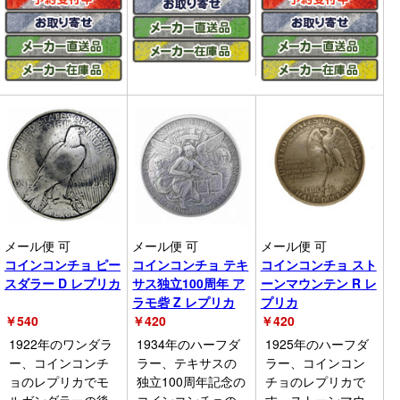
メール便 可
メール便 可
メール便 可
コインコンチョ ピー
コインコンチョ テキ
コインコンチョ スト
スダラー D レプリカ
サス独立100周年 ア
ーンマウンテン R レ
ラモ砦 Z レプリカ
プリカ
￥
540
￥
420
￥
420
1922年のワンダラ
1934年のハーフダ
1925年のハーフダ
ー、コインコンチ
ラー、テキサスの
ラー、コインコン
ョのレプリカでモ
独立100周年記念の
チョのレプリカで