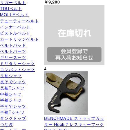
￥9,200
リガーベルト
TDUベルト
MOLLEベルト
デューティーベルト
インナーベルト
ピストルベルト
カートリッジベルト
ベルトパッド
ベルトパーツ
ギリースーツ
ミリタリーシャツ
4
コンバットシャツ
長袖シャツ
長そでシャツ
長袖Tシャツ
中袖シャツ
半袖シャツ
半そでシャツ
半袖Tシャツ
タンクトップ
BENCHMADE ストラップカッ
つなぎ
ター Hook 7 レスキューフック