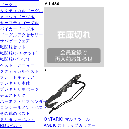
￥1,480
ゴーグル
タクティカルゴーグル
メッシュゴーグル
セーフティゴーグル
バイカーゴーグル
ゴーグルアクセサリー
サバゲーウェア
戦闘服セット
戦闘服(ジャケット)
戦闘服(パンツ)
ベスト・アーマー
3
タクティカルベスト
プレートキャリア
プレキャリ本体
プレキャリ用パーツ
チェストリグ
ハーネス・サスペンダー
コンシールメントベスト
その他のベスト
ONTARIO マルチツール
ミリタリーベルト
ASEK ストラップカッター
BDUベルト