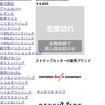
防刃用品
￥4,800
アームカバー
レギンス
防塵マスク
ミリタリーバッグ
バックパック
〜20Lのバックパック
〜40Lのバックパック
〜60Lのバックパック
超大型バックパック
ハイドレーションキャリア
手提げカバン
ストラップカッターの販売ブランド
ボストンバッグ
トートバッグ
肩掛けかばん
メッセンジャーバッグ
ショルダーバッグ
スリングバッグ
オンタリオ ナイフ
ベイルアウトバッグ
ガスマスクバッグ
ダッフルバッグ