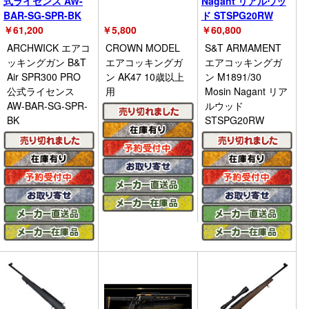
式ライセンス AW-
Nagant リアルウッ
BAR-SG-SPR-BK
ド STSPG20RW
￥
61,200
￥
5,800
￥
60,800
ARCHWICK エアコ
CROWN MODEL
S&T ARMAMENT
ッキングガン B&T
エアコッキングガ
エアコッキングガ
Air SPR300 PRO
ン AK47 10歳以上
ン M1891/30
公式ライセンス
用
Mosin Nagant リア
AW-BAR-SG-SPR-
ルウッド
BK
STSPG20RW