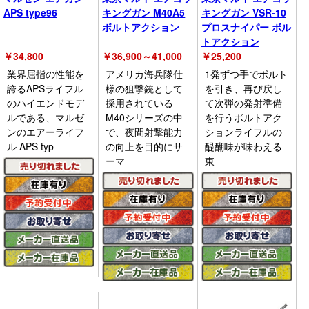
APS type96
キングガン M40A5
キングガン VSR-10
ボルトアクション
プロスナイパー ボル
トアクション
￥
34,800
￥
36,900～41,000
￥
25,200
業界屈指の性能を
アメリカ海兵隊仕
1発ずつ手でボルト
誇るAPSライフル
様の狙撃銃として
を引き、再び戻し
のハイエンドモデ
採用されている
て次弾の発射準備
ルである、マルゼ
M40シリーズの中
を行うボルトアク
ンのエアーライフ
で、夜間射撃能力
ションライフルの
ル APS typ
の向上を目的にサ
醍醐味が味わえる
ーマ
東