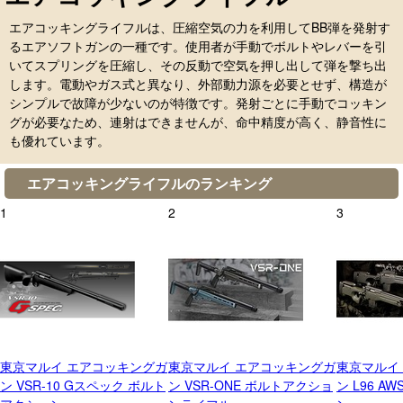
エアコッキングライフルは、圧縮空気の力を利用してBB弾を発射す
るエアソフトガンの一種です。使用者が手動でボルトやレバーを引
いてスプリングを圧縮し、その反動で空気を押し出して弾を撃ち出
します。電動やガス式と異なり、外部動力源を必要とせず、構造が
シンプルで故障が少ないのが特徴です。発射ごとに手動でコッキン
グが必要なため、連射はできませんが、命中精度が高く、静音性に
も優れています。
エアコッキングライフルのランキング
1
2
3
東京マルイ エアコッキングガ
東京マルイ エアコッキングガ
東京マルイ
ン VSR-10 Gスペック ボルト
ン VSR-ONE ボルトアクショ
ン L96 A