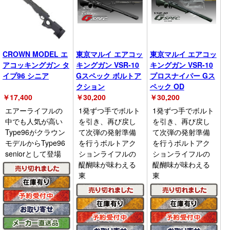
CROWN MODEL エ
東京マルイ エアコッ
東京マルイ エアコッ
アコッキングガン タ
キングガン VSR-10
キングガン VSR-10
イプ96 シニア
Gスペック ボルトア
プロスナイパー Gス
クション
ペック OD
￥
17,400
￥
30,200
￥
30,200
エアーライフルの
1発ずつ手でボルト
1発ずつ手でボルト
中でも人気が高い
を引き、再び戻し
を引き、再び戻し
Type96がクラウン
て次弾の発射準備
て次弾の発射準備
モデルからType96
を行うボルトアク
を行うボルトアク
seniorとして登場
ションライフルの
ションライフルの
醍醐味が味わえる
醍醐味が味わえる
東
東