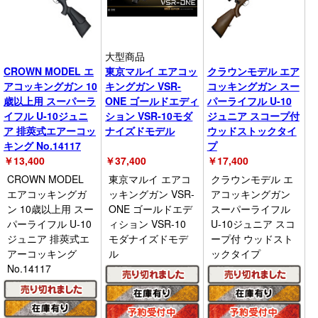
大型商品
CROWN MODEL エ
東京マルイ エアコッ
クラウンモデル エア
アコッキングガン 10
キングガン VSR-
コッキングガン スー
歳以上用 スーパーラ
ONE ゴールドエディ
パーライフル U-10
イフル U-10ジュニ
ション VSR-10モダ
ジュニア スコープ付
ア 排莢式エアーコッ
ナイズドモデル
ウッドストックタイ
キング No.14117
プ
￥
13,400
￥
37,400
￥
17,400
CROWN MODEL
東京マルイ エアコ
クラウンモデル エ
エアコッキングガ
ッキングガン VSR-
アコッキングガン
ン 10歳以上用 スー
ONE ゴールドエデ
スーパーライフル
パーライフル U-10
ィション VSR-10
U-10ジュニア スコ
ジュニア 排莢式エ
モダナイズドモデ
ープ付 ウッドスト
アーコッキング
ル
ックタイプ
No.14117