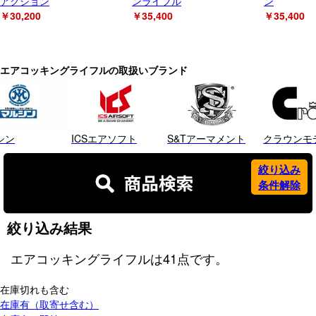
アクション
ンライフル
ン
￥30,200
￥35,400
￥35,400
エアコッキングライフルの取扱いブランド
シン
ICSエアソフト
S&Tアーマメント
クラウンモ
絞り込み
条件解除
絞り込み結果
エアコッキングライフル
は
41
点です。
在庫切れも含む
在庫有（取寄せ含む）