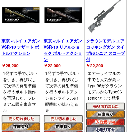
東京マルイ エアガン
東京マルイ エアガン
クラウンモデル エア
VSR-10 デザート ボ
VSR-10 リアルショ
コッキングガン タイ
トルアクション
ック ボルトアクショ
プ96シニア スコープ
ン
付
￥
25,200
￥
22,000
￥
22,200
1発ずつ手でボルト
1発ずつ手でボルト
エアーライフルの
を引き、再び戻し
を引き、再び戻し
中でも人気が高い
て次弾の発射準備
て次弾の発射準備
Type96がクラウン
を行うボルト操作
を行うボルトアク
モデルからType96
を再現した、プレ
ションライフルの
seniorとして登場
ミアム限定東京マ
醍醐味が味わえる
ル
東