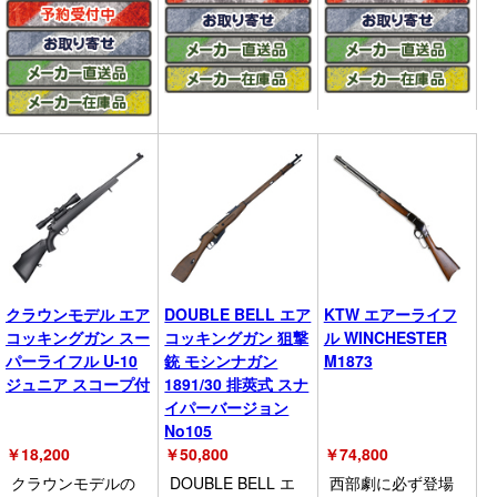
クラウンモデル エア
DOUBLE BELL エア
KTW エアーライフ
コッキングガン スー
コッキングガン 狙撃
ル WINCHESTER
パーライフル U-10
銃 モシンナガン
M1873
ジュニア スコープ付
1891/30 排莢式 スナ
イパーバージョン
No105
￥
18,200
￥
50,800
￥
74,800
クラウンモデルの
DOUBLE BELL エ
西部劇に必ず登場