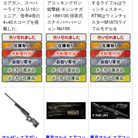
エアガン、スーパ
アコッキングガン
するライフルはウ
ーライフル U-10ジ
狙撃銃 モシンナガ
ィンチェスター。
ュニア。倍率4倍の
ン 1891/30 排莢式
KTWはウィンチェ
4×40スコープを搭
スナイパーバージ
スターM1873ライ
載した、
ョン No105
フルモデルを
マルゼン エアガン
東京マルイ エアコッ
東京マルイ エアコッ