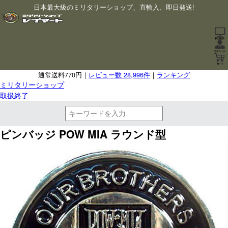
日本最大級のミリタリーショップ、直輸入、即日発送!
通常送料770円｜
レビュー数 28,996件
｜
ランキング
ミリタリーショップ
取扱終了
ピンバッジ POW MIA ラウンド型