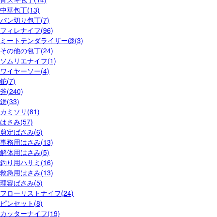
中華包丁(13)
パン切り包丁(7)
フィレナイフ(96)
ミートテンダライザー@(3)
その他の包丁(24)
ソムリエナイフ(1)
ワイヤーソー(4)
鉈(7)
斧(240)
鋸(33)
カミソリ(81)
はさみ(57)
剪定ばさみ(6)
事務用はさみ(13)
解体用はさみ(5)
釣り用ハサミ(16)
救急用はさみ(13)
理容ばさみ(5)
フローリストナイフ(24)
ピンセット(8)
カッターナイフ(19)