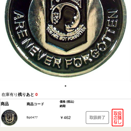
在庫有り
残りあと
0
価格
(税込)
商品
商品コード
納期
￥462
lbp0477