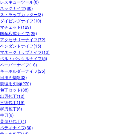
レスキューツール(8)
ネックナイフ(80)
ストラップカッター(8)
ダイビングナイフ(10)
マチェット(129)
国産和式ナイフ(29)
アクセサリーナイフ(72)
ペンダントナイフ(15)
マネークリップナイフ(12)
ベルトバックルナイフ(5)
ペーパーナイフ(16)
キーホルダーナイフ(25)
日用刃物(832)
調理用刃物(270)
包丁セット(38)
出刃包丁(12)
三徳包丁(19)
柳刃包丁(6)
牛刀(6)
菜切り包丁(4)
ペティナイフ(30)
骨スキ包丁(14)