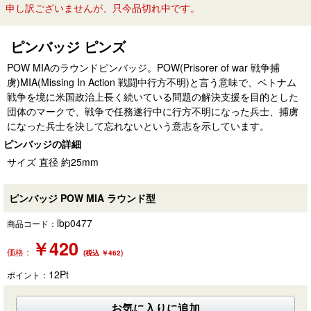
申し訳ございませんが、只今品切れ中です。
ピンバッジ ピンズ
POW MIAのラウンドピンバッジ。POW(Prisorer of war 戦争捕
虜)MIA(Missing In Action 戦闘中行方不明)と言う意味で、ベトナム
戦争を境に米国政治上長く続いている問題の解決支援を目的とした
団体のマークで、戦争で任務遂行中に行方不明になった兵士、捕虜
になった兵士を決して忘れないという意志を示しています。
ピンバッジの詳細
サイズ 直径 約25mm
ピンバッジ POW MIA ラウンド型
lbp0477
商品コード：
￥
420
価格：
(税込 ￥462)
12
Pt
ポイント：
お気に入りに追加