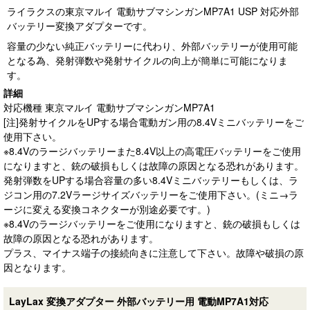
ライラクスの東京マルイ 電動サブマシンガンMP7A1 USP 対応外部
バッテリー変換アダプターです。
容量の少ない純正バッテリーに代わり、外部バッテリーが使用可能
となる為、発射弾数や発射サイクルの向上が簡単に可能になりま
す。
詳細
対応機種 東京マルイ 電動サブマシンガンMP7A1
[注]発射サイクルをUPする場合電動ガン用の8.4Vミニバッテリーをご
使用下さい。
※8.4Vのラージバッテリーまた8.4V以上の高電圧バッテリーをご使用
になりますと、銃の破損もしくは故障の原因となる恐れがあります。
発射弾数をUPする場合容量の多い8.4Vミニバッテリーもしくは、ラ
ジコン用の7.2Vラージサイズバッテリーをご使用下さい。(ミニ→ラ
ージに変える変換コネクターが別途必要です。)
※8.4Vのラージバッテリーをご使用になりますと、銃の破損もしくは
故障の原因となる恐れがあります。
プラス、マイナス端子の接続向きに注意して下さい。故障や破損の原
因となります。
LayLax 変換アダプター 外部バッテリー用 電動MP7A1対応