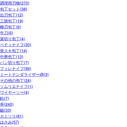
調理用刃物(270)
包丁セット(38)
出刃包丁(12)
三徳包丁(19)
柳刃包丁(6)
牛刀(6)
菜切り包丁(4)
ペティナイフ(30)
骨スキ包丁(14)
中華包丁(13)
パン切り包丁(7)
フィレナイフ(96)
ミートテンダライザー@(3)
その他の包丁(24)
ソムリエナイフ(1)
ワイヤーソー(4)
鉈(7)
斧(240)
鋸(33)
カミソリ(81)
はさみ(57)