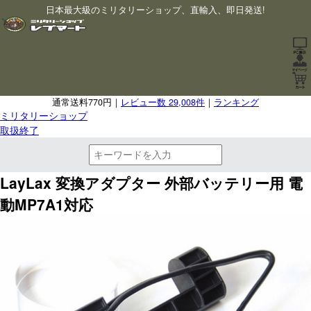
日本最大級のミリタリーショップ、直輸入、即日発送!
通常送料770円｜
レビュー数 29,008件
｜
ランキング
ミリタリーショップ
取扱終了
LayLax 変換アダプター 外部バッテリー用 電
動MP7A1対応