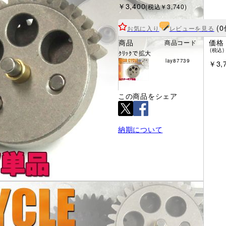
￥3,400
(税込￥3,740)
(0
お気に入り
レビューを見る
商品
価格
商品コード
(税込)
ｸﾘｯｸで拡大
lay87739
￥3,
この商品をシェア
納期について