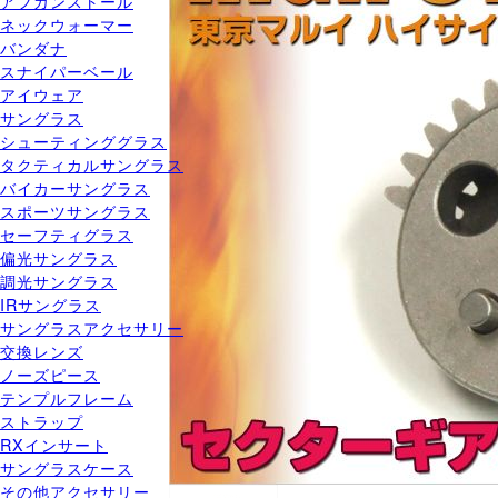
アフガンストール
ネックウォーマー
バンダナ
スナイパーベール
アイウェア
サングラス
シューティンググラス
タクティカルサングラス
バイカーサングラス
スポーツサングラス
セーフティグラス
偏光サングラス
調光サングラス
IRサングラス
サングラスアクセサリー
交換レンズ
ノーズピース
テンプルフレーム
ストラップ
RXインサート
サングラスケース
その他アクセサリー