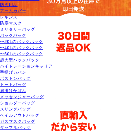
防刃用品
アームカバー
レギンス
防塵マスク
ミリタリーバッグ
バックパック
〜20Lのバックパック
〜40Lのバックパック
〜60Lのバックパック
超大型バックパック
ハイドレーションキャリア
手提げカバン
ボストンバッグ
トートバッグ
肩掛けかばん
メッセンジャーバッグ
ショルダーバッグ
スリングバッグ
ベイルアウトバッグ
ガスマスクバッグ
ダッフルバッグ