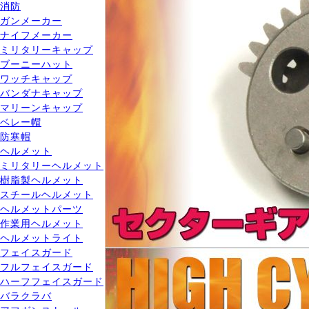
消防
ガンメーカー
ナイフメーカー
ミリタリーキャップ
ブーニーハット
ワッチキャップ
バンダナキャップ
マリーンキャップ
ベレー帽
防寒帽
ヘルメット
ミリタリーヘルメット
樹脂製ヘルメット
スチールヘルメット
ヘルメットパーツ
作業用ヘルメット
ヘルメットライト
フェイスガード
フルフェイスガード
ハーフフェイスガード
バラクラバ