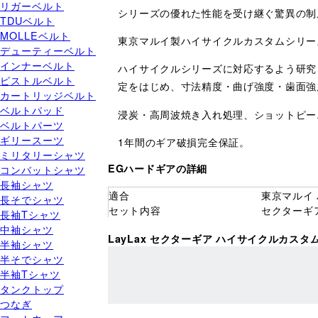
リガーベルト
シリーズの優れた性能を受け継ぐ驚異の制
TDUベルト
MOLLEベルト
東京マルイ製ハイサイクルカスタムシリー
デューティーベルト
インナーベルト
ハイサイクルシリーズに対応するよう研究
ピストルベルト
定をはじめ、寸法精度・曲げ強度・歯面強
カートリッジベルト
ベルトパッド
浸炭・高周波焼き入れ処理、ショットピー
ベルトパーツ
ギリースーツ
1年間のギア破損完全保証。
ミリタリーシャツ
EGハードギアの詳細
コンバットシャツ
長袖シャツ
適合
東京マルイ
長そでシャツ
セット内容
セクターギ
長袖Tシャツ
中袖シャツ
LayLax セクターギア ハイサイクルカス
半袖シャツ
半そでシャツ
半袖Tシャツ
タンクトップ
つなぎ