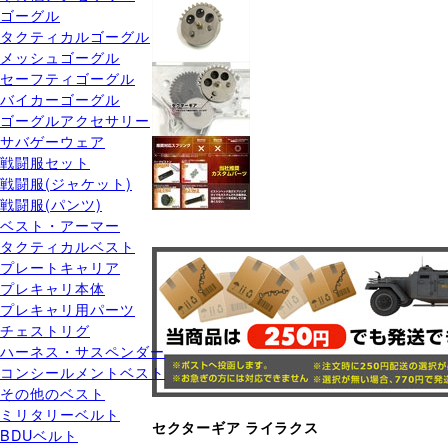
ゴーグル
タクティカルゴーグル
メッシュゴーグル
セーフティゴーグル
バイカーゴーグル
ゴーグルアクセサリー
サバゲーウェア
戦闘服セット
戦闘服(ジャケット)
戦闘服(パンツ)
ベスト・アーマー
タクティカルベスト
プレートキャリア
プレキャリ本体
プレキャリ用パーツ
チェストリグ
ハーネス・サスペンダー
コンシールメントベスト
その他のベスト
ミリタリーベルト
セクターギア ライラクス
BDUベルト