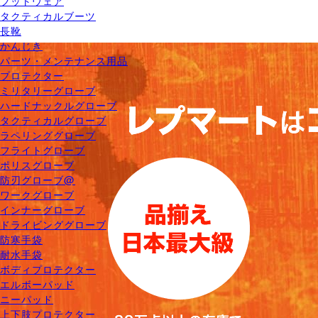
フットウェア
タクティカルブーツ
長靴
かんじき
パーツ・メンテナンス用品
プロテクター
ミリタリーグローブ
ハードナックルグローブ
タクティカルグローブ
ラペリンググローブ
フライトグローブ
ポリスグローブ
防刃グローブ@
ワークグローブ
インナーグローブ
ドライビンググローブ
防寒手袋
耐水手袋
ボディプロテクター
エルボーパッド
ニーパッド
上下肢プロテクター