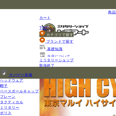
国内最大級のミリタリー総合通販
商品数
カート
TOP
カテゴリで探す
ブランドで探す
基礎知識
当店について
ミリタリーショップ
ご利用ガイド
取扱終了
サバゲー装備
ヘッドウェア
帽子
ベースボールキャップ
プレーン
タクティカル
ミリタリー
ポリス