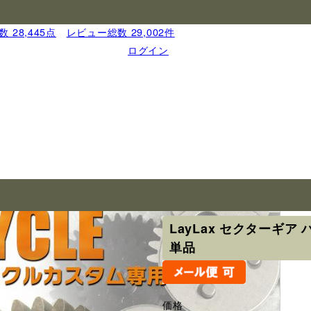
 28,445点
｜
レビュー総数 29,002件
ログイン
ブランド
ライラクス
LayLax セクターギ
単品
価格