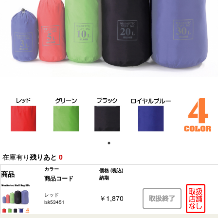
在庫有り
残りあと
0
カラー
価格
(税込)
商品
商品コード
納期
レッド
￥1,870
isk53451