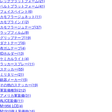
レッグプラットフォーム(21)
ベルトプラットフォーム(41)
フェイスペイント(6)
カモフラージュネット(11)
カモブラインド(2)
カモフラージュテープ(37)
ラップフィルム(8)
グリップテープ(19)
ダクトテープ(6)
布ガムテープ(4)
IDホルダー(13)
ケミカルライト(4)
ラッカースプレー(11)
ステッカー(55)
ミリタリー(21)
銃器メーカー(15)
その他のステッカー(19)
軍装備種別(212)
アメリカ軍装備(31)
ALICE装備(11)
M1956 LCE(4)
M1910個人装備他(16)