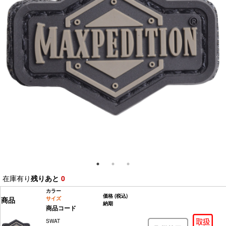
在庫有り
残りあと
0
カラー
価格
(税込)
商品
サイズ
納期
商品コード
SWAT