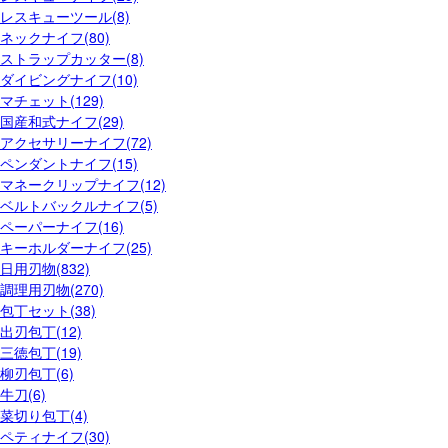
レスキューツール(8)
ネックナイフ(80)
ストラップカッター(8)
ダイビングナイフ(10)
マチェット(129)
国産和式ナイフ(29)
アクセサリーナイフ(72)
ペンダントナイフ(15)
マネークリップナイフ(12)
ベルトバックルナイフ(5)
ペーパーナイフ(16)
キーホルダーナイフ(25)
日用刃物(832)
調理用刃物(270)
包丁セット(38)
出刃包丁(12)
三徳包丁(19)
柳刃包丁(6)
牛刀(6)
菜切り包丁(4)
ペティナイフ(30)