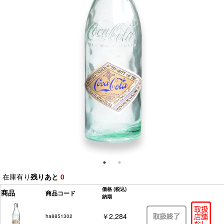
在庫有り
残りあと
0
価格
(税込)
商品
商品コード
納期
￥2,284
ha8851302