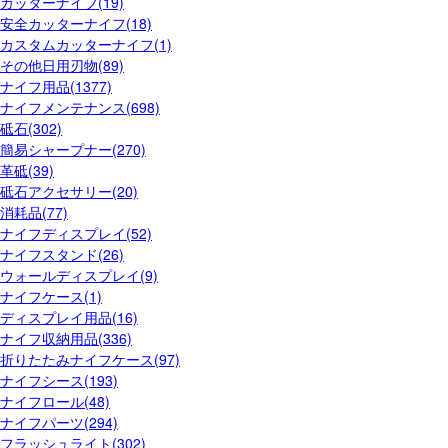
カッターナイフ(19)
安全カッターナイフ(18)
カスタムカッターナイフ(1)
その他日用刃物(89)
ナイフ用品(1377)
ナイフメンテナンス(698)
砥石(302)
簡易シャープナー(270)
革砥(39)
砥石アクセサリー(20)
消耗品(77)
ナイフディスプレイ(52)
ナイフスタンド(26)
ウォールディスプレイ(9)
ナイフケース(1)
ディスプレイ用品(16)
ナイフ収納用品(336)
折りたたみナイフケース(97)
ナイフシース(193)
ナイフロール(48)
ナイフパーツ(294)
フラッシュライト(302)