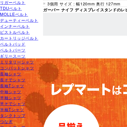
リガーベルト
3個用 サイズ : 幅120mm 奥行 127mm
TDUベルト
ガーバー ナイフ ディスプレイスタンドのレ
MOLLEベルト
デューティーベルト
インナーベルト
ピストルベルト
カートリッジベルト
ベルトパッド
ベルトパーツ
ギリースーツ
ミリタリーシャツ
コンバットシャツ
長袖シャツ
長そでシャツ
長袖Tシャツ
中袖シャツ
半袖シャツ
半そでシャツ
半袖Tシャツ
タンクトップ
つなぎ