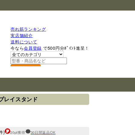
売れ筋ランキング
実店舗紹介
送料について
今なら
会員登録
で500円分ﾎﾟｲﾝﾄ進呈！
検索
スプレイスタンド
件)
20pt獲得
30日間返品OK