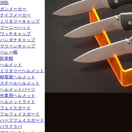
消防
ガンメーカー
ナイフメーカー
ミリタリーキャップ
ブーニーハット
ワッチキャップ
バンダナキャップ
マリーンキャップ
ベレー帽
防寒帽
ヘルメット
ミリタリーヘルメット
樹脂製ヘルメット
スチールヘルメット
ヘルメットパーツ
作業用ヘルメット
ヘルメットライト
フェイスガード
フルフェイスガード
ハーフフェイスガード
バラクラバ