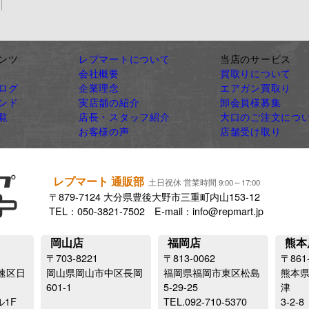
ンツ
レプマートについて
当店のサービス
会社概要
買取りについて
ログ
企業理念
エアガン買取り
ンド
実店舗の紹介
卸会員様募集
覧
店長・スタッフ紹介
大口のご注文につ
お客様の声
店舗受け取り
レプマート 通販部
土日祝休 営業時間 9:00～17:00
〒879-7124 大分県豊後大野市三重町内山153-12
TEL：050-3821-7502 E-mail：info@repmart.jp
岡山店
福岡店
熊本
〒703-8221
〒813-0062
〒861
速区日
岡山県岡山市中区長岡
福岡県福岡市東区松島
熊本
601-1
5-29-25
津
ル1F
TEL.092-710-5370
3-2-8