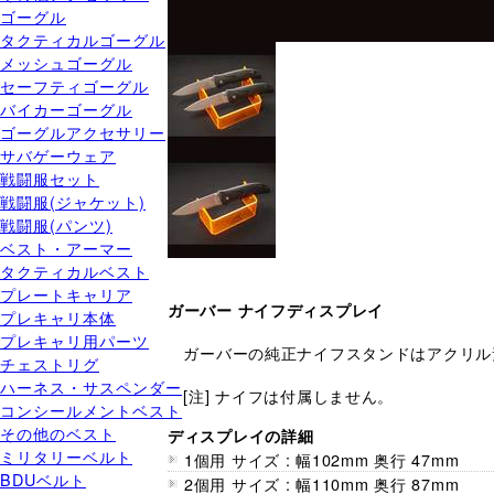
ゴーグル
タクティカルゴーグル
メッシュゴーグル
セーフティゴーグル
バイカーゴーグル
ゴーグルアクセサリー
サバゲーウェア
戦闘服セット
戦闘服(ジャケット)
戦闘服(パンツ)
ベスト・アーマー
タクティカルベスト
プレートキャリア
ガーバー ナイフディスプレイ
プレキャリ本体
プレキャリ用パーツ
ガーバーの純正ナイフスタンドはアクリル
チェストリグ
ハーネス・サスペンダー
[注] ナイフは付属しません。
コンシールメントベスト
その他のベスト
ディスプレイの詳細
ミリタリーベルト
1個用 サイズ : 幅102mm 奥行 47mm
BDUベルト
2個用 サイズ : 幅110mm 奥行 87mm