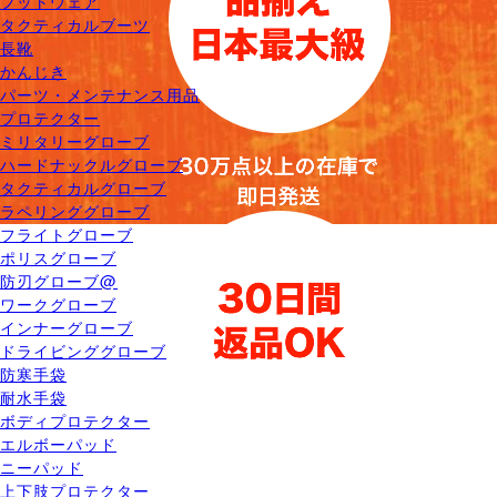
フットウェア
タクティカルブーツ
長靴
かんじき
パーツ・メンテナンス用品
プロテクター
ミリタリーグローブ
ハードナックルグローブ
タクティカルグローブ
ラペリンググローブ
フライトグローブ
ポリスグローブ
防刃グローブ@
ワークグローブ
インナーグローブ
ドライビンググローブ
防寒手袋
耐水手袋
ボディプロテクター
エルボーパッド
ニーパッド
上下肢プロテクター