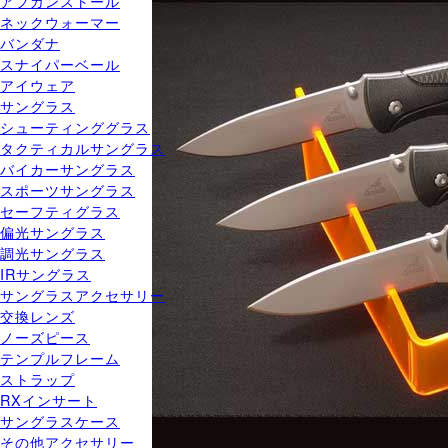
アフガンストール
ネックウォーマー
バンダナ
スナイパーベール
アイウェア
サングラス
シューティンググラス
タクティカルサングラス
バイカーサングラス
スポーツサングラス
セーフティグラス
偏光サングラス
調光サングラス
IRサングラス
サングラスアクセサリー
交換レンズ
ノーズピース
テンプルフレーム
ストラップ
RXインサート
サングラスケース
その他アクセサリー