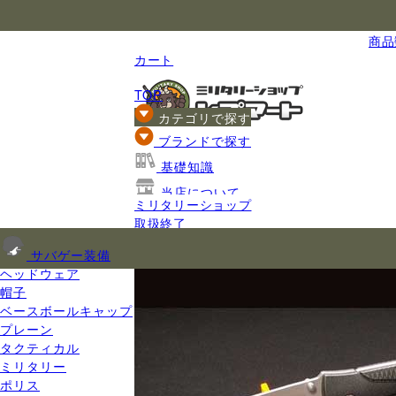
国内最大級のミリタリー総合通販
商品数
カート
TOP
カテゴリで探す
ブランドで探す
基礎知識
当店について
ミリタリーショップ
ご利用ガイド
取扱終了
サバゲー装備
ヘッドウェア
帽子
ベースボールキャップ
プレーン
タクティカル
ミリタリー
ポリス