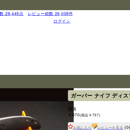
 28,445点
｜
レビュー総数 29,008件
ログイン
ブランド
ガーバー
ガーバー ナイフ ディ
価格
￥670
(税込￥737)
(0
お気に入り
レビューを見る