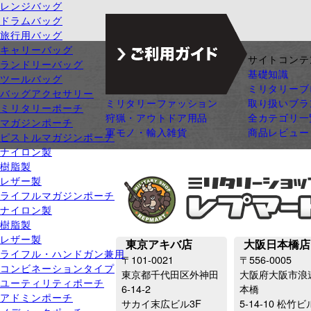
レンジバッグ
ドラムバッグ
旅行用バッグ
キャリーバッグ
ジャンル別カテゴリ
サイトコンテ
ランドリーバッグ
サバゲー装備
基礎知識
ツールバッグ
ガン・ガンパーツ
ミリタリーブ
バッグアクセサリー
ミリタリーファッション
取り扱いブラ
ミリタリーポーチ
狩猟・アウトドア用品
全カテゴリ一
マガジンポーチ
軍モノ・輸入雑貨
商品レビュー
ピストルマガジンポーチ
ナイロン製
樹脂製
レザー製
ライフルマガジンポーチ
ナイロン製
樹脂製
レザー製
東京アキバ店
大阪日本橋店
ライフル・ハンドガン兼用
〒101-0021
〒556-0005
コンビネーションタイプ
東京都千代田区外神田
大阪府大阪市浪
ユーティリティポーチ
6-14-2
本橋
アドミンポーチ
サカイ末広ビル3F
5-14-10 松竹ビ