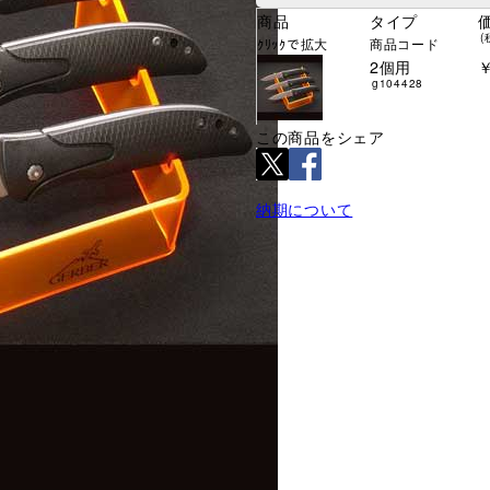
商品
タイプ
(
ｸﾘｯｸで拡大
商品コード
2個用
￥
g104428
この商品をシェア
納期について