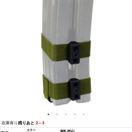
在庫有り
残りあと
2
～
3
カラー
価格
(税込)