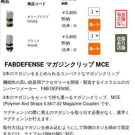
商品
商品コード
納期
￥3,800
オリーブドラブ
即納
fxmceg
(在庫：3)
￥3,800
ブラック
即納
fxmceb
(在庫：2)
FABDEFENSE マガジンクリップ MCE
2本のマガジンをまとめられるコンパクトなマガジンクリップ
機能性の高い銃器用アクセサリーを開発・製造するイスラエルのガ
ンパーツメーカー、FAB DEFENSE。
2本のマガジンをセットで持ち運べるマガジンクリップ、MCE
(Polymer And Straps 5.56/7.62 Magazine Coupler) です。
マグチェンジの際に替えのマガジンを取り出す必要がなく、素早く
マグチェンジが行えます。
取付方法はマガジンを挟み込むようにして両側のネジを締めて固定
するだけ。ライフルはM4やAKに対応。