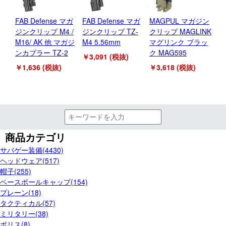
FAB Defense マガ
FAB Defense マガ
MAGPUL マガジン
東
ジンクリップ M4 /
ジンクリップ TZ-
クリップ MAGLINK
ン
M16/ AK 他 マガジ
M4 5.56mm
マグリンク ブラッ
リ
ンカプラー TZ-2
ク MAG595
￥3,091 (税抜)
￥1
￥1,636 (税抜)
￥3,618 (税抜)
商品カテゴリ
サバゲー装備(4430)
ヘッドウェア(517)
帽子(255)
ベースボールキャップ(154)
プレーン(18)
タクティカル(57)
ミリタリー(38)
ポリス(8)