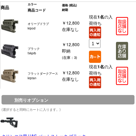
カラー
価格
(税込)
商品
商品コード
納期
現在
1名
の入
￥12,800
荷待ち
オリーブドラブ
krpod
在庫なし
￥12,800
ブラック
即納
fxkprb
(在庫：3)
現在
1名
の入
￥12,800
荷待ち
フラットダークアース
krptan
在庫なし
別売りオプション
(選択すると同時にカートに入ります。)
クリンコフ用 UAS バットストック ブラック