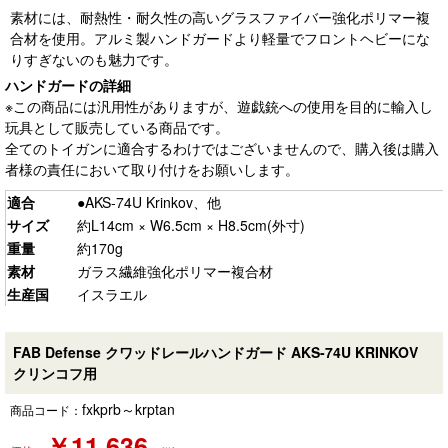
素材には、耐熱性・耐久性の高いグラスファイバー強化ポリマー複
合材を使用。アルミ製ハンドガードより軽量でフロントヘビーにな
りすぎないのも魅力です。
ハンドガードの詳細
※この商品には汎用性がありますが、遊戯銃への使用を目的に輸入し
玩具として販売している商品です。
全てのトイガンに適合するわけではございませんので、購入後は購入
者様の責任において取り付けをお願いします。
適合
●AKS-74U Krinkov、他
サイズ
約L14cm × W6.5cm × H8.5cm(外寸)
重量
約170g
素材
ガラス繊維強化ポリマー複合材
生産国
イスラエル
FAB Defense クワッドレールハンドガード AKS-74U KRINKOV
クリンコフ用
fxkprb～krptan
商品コード：
￥
11,636