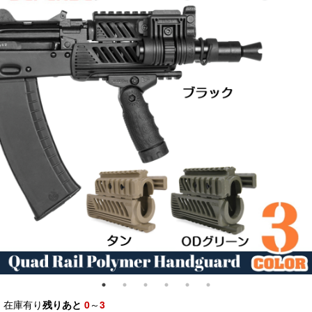
在庫有り
残りあと
0
～
3