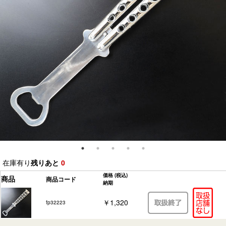
在庫有り
残りあと
0
価格
(税込)
商品
商品コード
納期
￥1,320
fp32223