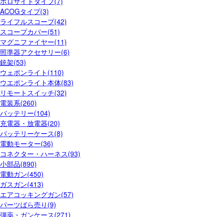
ホロサイトタイプ(7)
ACOGタイプ(3)
ライフルスコープ(42)
スコープカバー(51)
マグニファイヤー(11)
照準器アクセサリー(6)
銃架(53)
ウェポンライト(110)
ウエポンライト本体(83)
リモートスイッチ(32)
電装系(260)
バッテリー(104)
充電器・放電器(20)
バッテリーケース(8)
電動モーター(36)
コネクター・ハーネス(93)
小部品(890)
電動ガン(450)
ガスガン(413)
エアコッキングガン(57)
パーツばら売り(9)
弾薬・ガンケース(271)