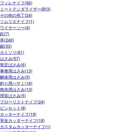
フィレナイフ(96)
ミートテンダライザー@(3)
その他の包丁(24)
ソムリエナイフ(1)
ワイヤーソー(4)
鉈(7)
斧(240)
鋸(33)
カミソリ(81)
はさみ(57)
剪定ばさみ(6)
事務用はさみ(13)
解体用はさみ(5)
釣り用ハサミ(16)
救急用はさみ(13)
理容ばさみ(5)
フローリストナイフ(24)
ピンセット(8)
カッターナイフ(19)
安全カッターナイフ(18)
カスタムカッターナイフ(1)