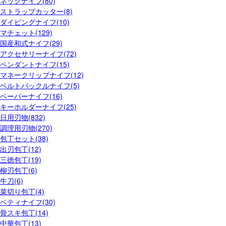
ネックナイフ(80)
ストラップカッター(8)
ダイビングナイフ(10)
マチェット(129)
国産和式ナイフ(29)
アクセサリーナイフ(72)
ペンダントナイフ(15)
マネークリップナイフ(12)
ベルトバックルナイフ(5)
ペーパーナイフ(16)
キーホルダーナイフ(25)
日用刃物(832)
調理用刃物(270)
包丁セット(38)
出刃包丁(12)
三徳包丁(19)
柳刃包丁(6)
牛刀(6)
菜切り包丁(4)
ペティナイフ(30)
骨スキ包丁(14)
中華包丁(13)