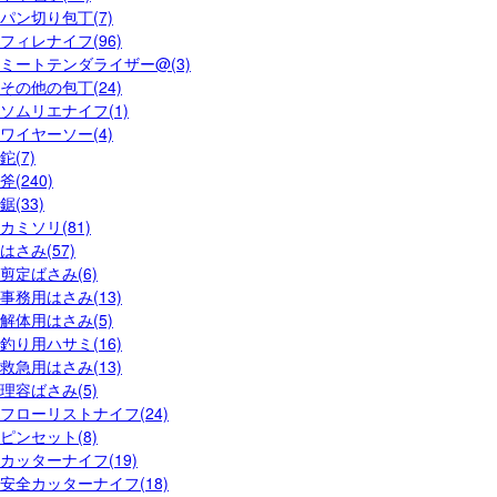
パン切り包丁(7)
フィレナイフ(96)
ミートテンダライザー@(3)
その他の包丁(24)
ソムリエナイフ(1)
ワイヤーソー(4)
鉈(7)
斧(240)
鋸(33)
カミソリ(81)
はさみ(57)
剪定ばさみ(6)
事務用はさみ(13)
解体用はさみ(5)
釣り用ハサミ(16)
救急用はさみ(13)
理容ばさみ(5)
フローリストナイフ(24)
ピンセット(8)
カッターナイフ(19)
安全カッターナイフ(18)