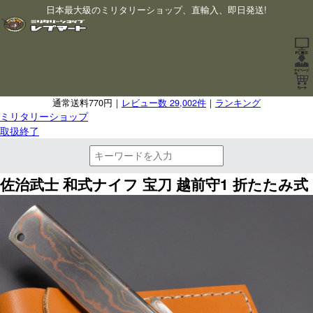
日本最大級のミリタリーショップ、直輸入、即日発送!
通常送料770円｜
レビュー数 29,002件
｜
ランキング
ミリタリーショップ
取扱終了
佐治武士 和式ナイフ 宝刀 越前守1 折たたみ式