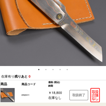
在庫有り
残りあと
0
価格
(税込)
商品
商品コード
納期
￥18,800
etizen1
在庫なし