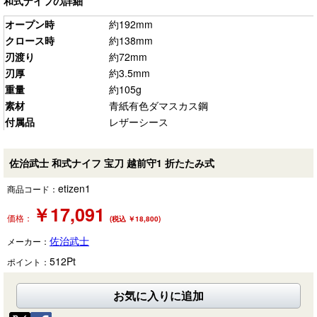
和式ナイフの詳細
オープン時
約192mm
クロース時
約138mm
刃渡り
約72mm
刃厚
約3.5mm
重量
約105g
素材
青紙有色ダマスカス鋼
付属品
レザーシース
佐治武士 和式ナイフ 宝刀 越前守1 折たたみ式
etizen1
商品コード：
￥
17,091
価格：
(税込 ￥18,800)
佐治武士
メーカー：
512
Pt
ポイント：
お気に入りに追加