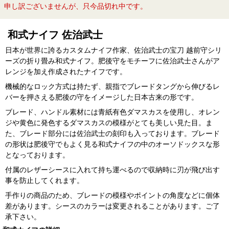
申し訳ございませんが、只今品切れ中です。
和式ナイフ 佐治武士
日本が世界に誇るカスタムナイフ作家、佐治武士の宝刀 越前守シリ
ーズの折り畳み和式ナイフ。肥後守をモチーフに佐治武士さんがア
レンジを加え作成されたナイフです。
機械的なロック方式は持たず、親指でブレードタングから伸びるレ
バーを押さえる肥後の守をイメージした日本古来の形です。
ブレード、ハンドル素材には青紙有色ダマスカスを使用し、オレン
ジや黄色に発色するダマスカスの模様がとても美しい見た目。ま
た、ブレード部分には佐治武士の刻印も入っております。ブレード
の形状は肥後守でもよく見る和式ナイフの中のオーソドックスな形
となっております。
付属のレザーシースに入れて持ち運べるので収納時に刃が飛び出す
事を防止してくれます。
手作りの商品のため、ブレードの模様やポイントの角度などに個体
差があります。シースのカラーは変更されることがあります。ご了
承下さい。