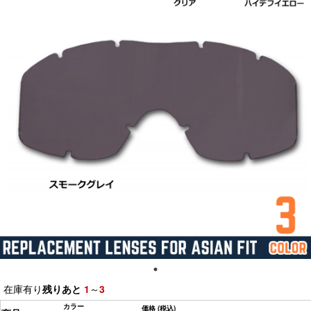
在庫有り
残りあと
1
～
3
カラー
価格
(税込)