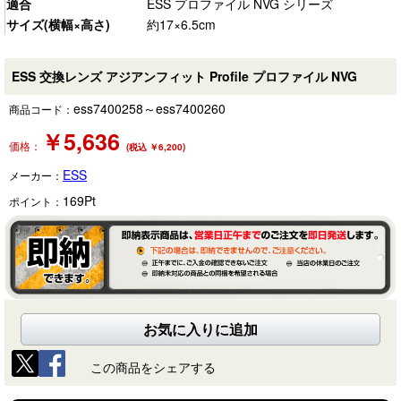
適合
ESS プロファイル NVG シリーズ
サイズ(横幅×高さ)
約17×6.5cm
ESS 交換レンズ アジアンフィット Profile プロファイル NVG
ess7400258～ess7400260
商品コード：
￥
5,636
価格：
(税込 ￥6,200)
ESS
メーカー：
169
Pt
ポイント：
お気に入りに追加
この商品をシェアする