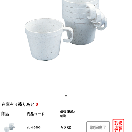
在庫有り
残りあと
0
価格
(税込)
商品
商品コード
納期
￥880
eby16590