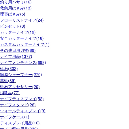
釣り用ハサミ(16)
救急用はさみ(13)
理容ばさみ(5)
フローリストナイフ(24)
ピンセット(8)
カッターナイフ(19)
安全カッターナイフ(18)
カスタムカッターナイフ(1)
その他日用刃物(89)
ナイフ用品(1377)
ナイフメンテナンス(698)
砥石(302)
簡易シャープナー(270)
革砥(39)
砥石アクセサリー(20)
消耗品(77)
ナイフディスプレイ(52)
ナイフスタンド(26)
ウォールディスプレイ(9)
ナイフケース(1)
ディスプレイ用品(16)
ナイフ収納用品(336)