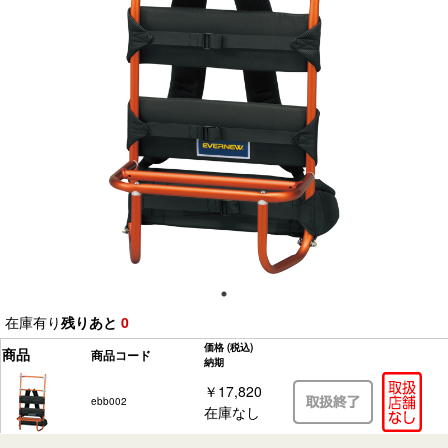
在庫有り
残りあと
0
価格
(税込)
商品
商品コード
納期
￥17,820
ebb002
在庫なし