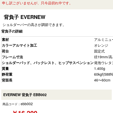
申し訳ございませんが、只今品切れ中です。
背負子 EVERNEW
ショルダーバーの高さが調節できます。
背負子の詳細
素材
アルミニュ
カラーアルマイト加工
オレンジ
荷台
固定式
フレーム寸法
径19mm/高
ショルダーパッド、バックレスト、ヒップサスペンション
発泡ウレタ
質量
1.400g
静荷重
60kgf(588N
背面長
46〜60cm
EVERNEW 背負子 EBB002
ebb002
商品コード：