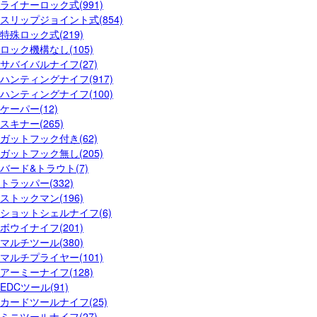
ライナーロック式(991)
スリップジョイント式(854)
特殊ロック式(219)
ロック機構なし(105)
サバイバルナイフ(27)
ハンティングナイフ(917)
ハンティングナイフ(100)
ケーパー(12)
スキナー(265)
ガットフック付き(62)
ガットフック無し(205)
バード&トラウト(7)
トラッパー(332)
ストックマン(196)
ショットシェルナイフ(6)
ボウイナイフ(201)
マルチツール(380)
マルチプライヤー(101)
アーミーナイフ(128)
EDCツール(91)
カードツールナイフ(25)
ミニツールナイフ(27)