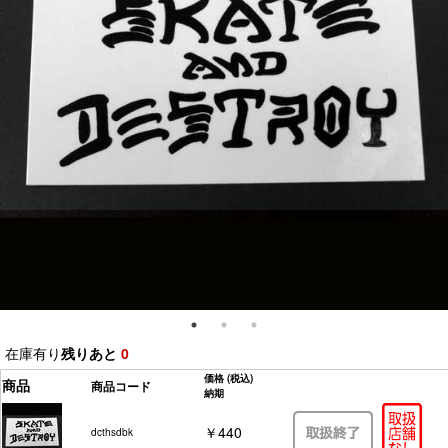
在庫有り
残りあと
0
価格
(税込)
商品
商品コード
納期
￥440
dcthsdbk