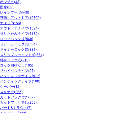
ポンチョ(43)
雨傘(22)
レインブーツ@(0)
狩猟・アウトドア(10692)
ナイフ(8156)
アウトドアナイフ(1594)
折りたたみナイフ(3130)
ロックバック式(568)
フレームロック式(394)
ライナーロック式(991)
スリップジョイント式(854)
特殊ロック式(219)
ロック機構なし(105)
サバイバルナイフ(27)
ハンティングナイフ(917)
ハンティングナイフ(100)
ケーパー(12)
スキナー(265)
ガットフック付き(62)
ガットフック無し(205)
バード&トラウト(7)
トラッパー(332)