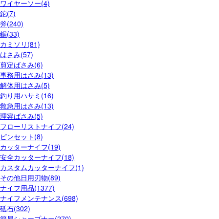
ワイヤーソー(4)
鉈(7)
斧(240)
鋸(33)
カミソリ(81)
はさみ(57)
剪定ばさみ(6)
事務用はさみ(13)
解体用はさみ(5)
釣り用ハサミ(16)
救急用はさみ(13)
理容ばさみ(5)
フローリストナイフ(24)
ピンセット(8)
カッターナイフ(19)
安全カッターナイフ(18)
カスタムカッターナイフ(1)
その他日用刃物(89)
ナイフ用品(1377)
ナイフメンテナンス(698)
砥石(302)
簡易シャープナー(270)