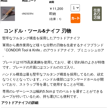
商品
商品コード
納期
￥11,200
即納
ctk2323hc
(在庫：1)
コンドル・ツール&ナイフ 刃物
堅牢なフルタング構造を採用したアウトドアナイフ
軍用から農作業用など様々な分野の刃物を生産するナイフブランド
「CONDOR Tool & Knife」のアウトドアナイフ、ブミニッシュロア
。
ブレードは1075高炭素鋼を使用しており、硬く切れ味のよさが特徴
です。ブレードの片面にはコンドルのロゴ入り。
ハンドル構造は最も堅牢なフルタング構造を採用してるため、頑丈
なつくりとなっています。ハンドル後部にはランヤードホールが開
いており、ストラップ等を通して使用することが可能。
専用のレザーシースは幅約5.5cmまでのベルトを通すことができる
ループが付いているため、持ち運びにも便利です。
アウトドアナイフの詳細