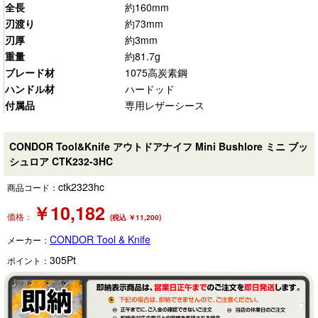
全長
約160mm
刃渡り
約73mm
刃厚
約3mm
重量
約81.7g
ブレード材
1075高炭素鋼
ハンドル材
ハードッド
付属品
専用レザーシース
CONDOR Tool&Knife アウトドアナイフ Mini Bushlore ミニ ブッ
シュロア CTK232-3HC
ctk2323hc
商品コード：
￥
10,182
価格：
(税込 ￥11,200)
CONDOR Tool & Knife
メーカー：
305
Pt
ポイント：