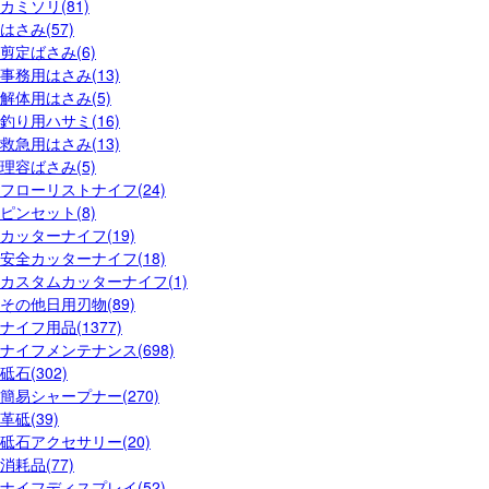
カミソリ(81)
はさみ(57)
剪定ばさみ(6)
事務用はさみ(13)
解体用はさみ(5)
釣り用ハサミ(16)
救急用はさみ(13)
理容ばさみ(5)
フローリストナイフ(24)
ピンセット(8)
カッターナイフ(19)
安全カッターナイフ(18)
カスタムカッターナイフ(1)
その他日用刃物(89)
ナイフ用品(1377)
ナイフメンテナンス(698)
砥石(302)
簡易シャープナー(270)
革砥(39)
砥石アクセサリー(20)
消耗品(77)
ナイフディスプレイ(52)