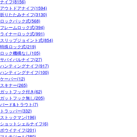
ナイフ(8156)
アウトドアナイフ(1594)
折りたたみナイフ(3130)
ロックバック式(568)
フレームロック式(394)
ライナーロック式(991)
スリップジョイント式(854)
特殊ロック式(219)
ロック機構なし(105)
サバイバルナイフ(27)
ハンティングナイフ(917)
ハンティングナイフ(100)
ケーパー(12)
スキナー(265)
ガットフック付き(62)
ガットフック無し(205)
バード&トラウト(7)
トラッパー(332)
ストックマン(196)
ショットシェルナイフ(6)
ボウイナイフ(201)
マルチツール(380)