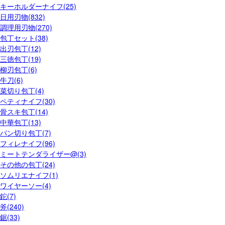
キーホルダーナイフ(25)
日用刃物(832)
調理用刃物(270)
包丁セット(38)
出刃包丁(12)
三徳包丁(19)
柳刃包丁(6)
牛刀(6)
菜切り包丁(4)
ペティナイフ(30)
骨スキ包丁(14)
中華包丁(13)
パン切り包丁(7)
フィレナイフ(96)
ミートテンダライザー@(3)
その他の包丁(24)
ソムリエナイフ(1)
ワイヤーソー(4)
鉈(7)
斧(240)
鋸(33)