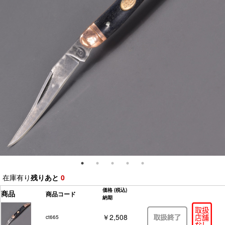
在庫有り
残りあと
0
価格
(税込)
商品
商品コード
納期
￥2,508
ct665