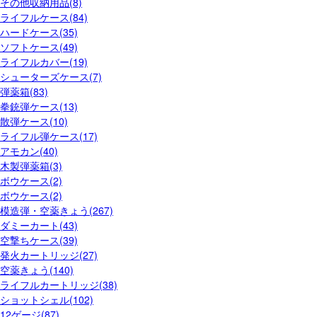
その他収納用品(8)
ライフルケース(84)
ハードケース(35)
ソフトケース(49)
ライフルカバー(19)
シューターズケース(7)
弾薬箱(83)
拳銃弾ケース(13)
散弾ケース(10)
ライフル弾ケース(17)
アモカン(40)
木製弾薬箱(3)
ボウケース(2)
ボウケース(2)
模造弾・空薬きょう(267)
ダミーカート(43)
空撃ちケース(39)
発火カートリッジ(27)
空薬きょう(140)
ライフルカートリッジ(38)
ショットシェル(102)
12ゲージ(87)