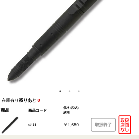
在庫有り
残りあと
0
価格
(税込)
商品
商品コード
納期
￥1,650
ct438