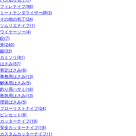
フィレナイフ(96)
ミートテンダライザー@(3)
その他の包丁(24)
ソムリエナイフ(1)
ワイヤーソー(4)
鉈(7)
斧(240)
鋸(33)
カミソリ(81)
はさみ(57)
剪定ばさみ(6)
事務用はさみ(13)
解体用はさみ(5)
釣り用ハサミ(16)
救急用はさみ(13)
理容ばさみ(5)
フローリストナイフ(24)
ピンセット(8)
カッターナイフ(19)
安全カッターナイフ(18)
カスタムカッターナイフ(1)