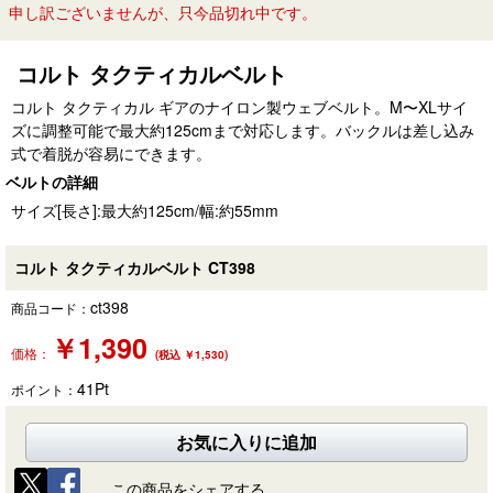
申し訳ございませんが、只今品切れ中です。
コルト タクティカルベルト
コルト タクティカル ギアのナイロン製ウェブベルト。M〜XLサイ
ズに調整可能で最大約125cmまで対応します。バックルは差し込み
式で着脱が容易にできます。
ベルトの詳細
サイズ[長さ]:最大約125cm/幅:約55mm
コルト タクティカルベルト CT398
ct398
商品コード：
￥
1,390
価格：
(税込 ￥1,530)
41
Pt
ポイント：
お気に入りに追加
この商品をシェアする