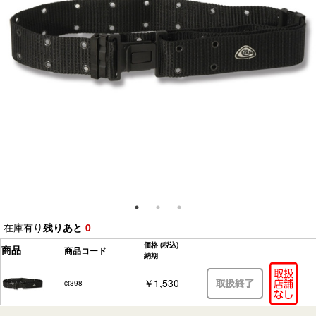
在庫有り
残りあと
0
価格
(税込)
商品
商品コード
納期
￥1,530
ct398