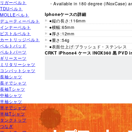
リガーベルト
・Available in 180 degree (iNoxCase) an
TDUベルト
Iphoneケースの詳細
MOLLEベルト
●縦の長さ:116mm
デューティーベルト
インナーベルト
●横幅:65mm
ピストルベルト
●厚さ:12mm
カートリッジベルト
●重さ:54g
ベルトパッド
●表面仕上げ:ブラッシュド・ステンレス
ベルトパーツ
CRKT iPhone4 ケース INOX360 黒 PV
ギリースーツ
ミリタリーシャツ
コンバットシャツ
長袖シャツ
長そでシャツ
長袖Tシャツ
中袖シャツ
半袖シャツ
半そでシャツ
半袖Tシャツ
タンクトップ
つなぎ