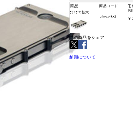
商品
価
商品コード
(税
ｸﾘｯｸで拡大
crinox4kx2
￥7
この商品をシェア
納期について