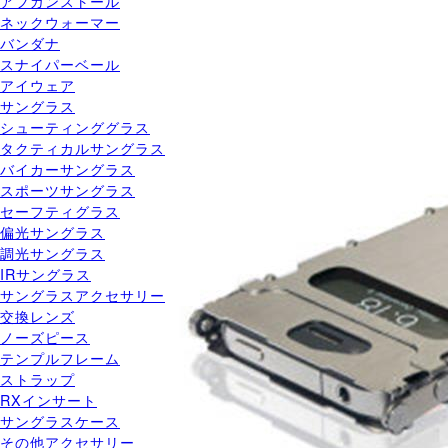
アフガンストール
ネックウォーマー
バンダナ
スナイパーベール
アイウェア
サングラス
シューティンググラス
タクティカルサングラス
バイカーサングラス
スポーツサングラス
セーフティグラス
偏光サングラス
調光サングラス
IRサングラス
サングラスアクセサリー
交換レンズ
ノーズピース
テンプルフレーム
ストラップ
RXインサート
サングラスケース
その他アクセサリー