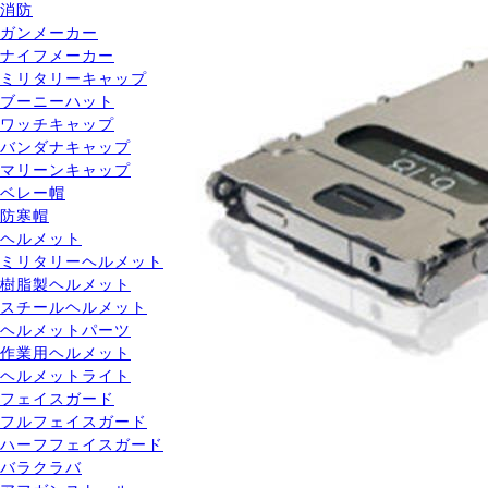
消防
ガンメーカー
ナイフメーカー
ミリタリーキャップ
ブーニーハット
ワッチキャップ
バンダナキャップ
マリーンキャップ
ベレー帽
防寒帽
ヘルメット
ミリタリーヘルメット
樹脂製ヘルメット
スチールヘルメット
ヘルメットパーツ
作業用ヘルメット
ヘルメットライト
フェイスガード
フルフェイスガード
ハーフフェイスガード
バラクラバ