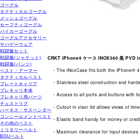
ゴーグル
タクティカルゴーグル
メッシュゴーグル
セーフティゴーグル
バイカーゴーグル
ゴーグルアクセサリー
サバゲーウェア
戦闘服セット
戦闘服(ジャケット)
CRKT iPhone4 ケース INOX360 黒 PVD i
戦闘服(パンツ)
・The iNoxCase fits both the iPhone® 4
ベスト・アーマー
タクティカルベスト
・Stainless steel construction and hard
プレートキャリア
プレキャリ本体
・Access to all ports and buttons with li
プレキャリ用パーツ
チェストリグ
・Cutout in visor lid allows views of tim
ハーネス・サスペンダー
コンシールメントベスト
・Elastic band handy for money or credi
その他のベスト
ミリタリーベルト
・Maximum clearance for input devices 
BDUベルト