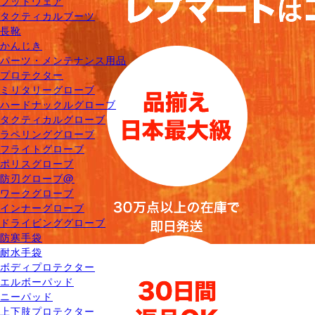
フットウェア
タクティカルブーツ
長靴
かんじき
パーツ・メンテナンス用品
プロテクター
ミリタリーグローブ
ハードナックルグローブ
タクティカルグローブ
ラペリンググローブ
フライトグローブ
ポリスグローブ
防刃グローブ@
ワークグローブ
インナーグローブ
ドライビンググローブ
防寒手袋
耐水手袋
ボディプロテクター
エルボーパッド
ニーパッド
上下肢プロテクター