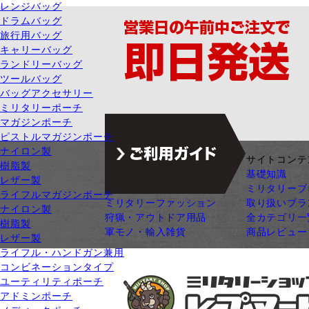
レンジバッグ
ドラムバッグ
旅行用バッグ
キャリーバッグ
ランドリーバッグ
ツールバッグ
バッグアクセサリー
ミリタリーポーチ
マガジンポーチ
ピストルマガジンポーチ
ナイロン製
ジャンル別カテゴリ
サイトコンテ
樹脂製
サバゲー装備
基礎知識
レザー製
ガン・ガンパーツ
ミリタリーブ
ライフルマガジンポーチ
ミリタリーファッション
取り扱いブラ
ナイロン製
狩猟・アウトドア用品
全カテゴリ一
樹脂製
軍モノ・輸入雑貨
商品レビュー
レザー製
ライフル・ハンドガン兼用
コンビネーションタイプ
ユーティリティポーチ
アドミンポーチ