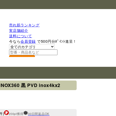
売れ筋ランキング
実店舗紹介
送料について
今なら
会員登録
で500円分ﾎﾟｲﾝﾄ進呈！
検索
NOX360 黒 PVD inox4kx2
件)
200pt獲得
30日間返品OK