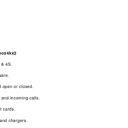
nox4kx2
 & 4S.
ware.
d open or closed.
e and incoming calls.
t cards.
and chargers.