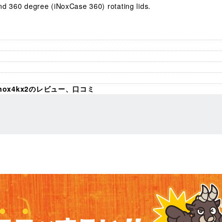
d 360 degree (iNoxCase 360) rotating lids.
D inox4kx2のレビュー、口コミ