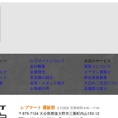
ンツ
レプマートについて
当店のサービス
会社概要
買取りについて
ログ
企業理念
エアガン買取り
ンド
実店舗の紹介
卸会員様募集
覧
店長・スタッフ紹介
大口のご注文につ
お客様の声
店舗受け取り
レプマート 通販部
土日祝休 営業時間 9:00～17:00
〒879-7124 大分県豊後大野市三重町内山153-12