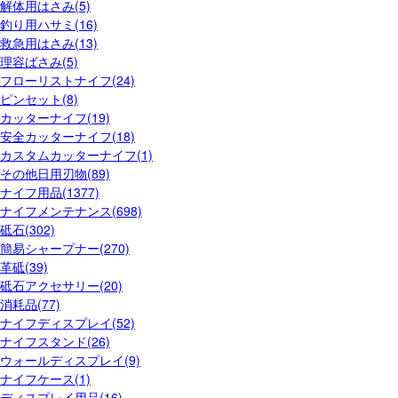
解体用はさみ(5)
釣り用ハサミ(16)
救急用はさみ(13)
理容ばさみ(5)
フローリストナイフ(24)
ピンセット(8)
カッターナイフ(19)
安全カッターナイフ(18)
カスタムカッターナイフ(1)
その他日用刃物(89)
ナイフ用品(1377)
ナイフメンテナンス(698)
砥石(302)
簡易シャープナー(270)
革砥(39)
砥石アクセサリー(20)
消耗品(77)
ナイフディスプレイ(52)
ナイフスタンド(26)
ウォールディスプレイ(9)
ナイフケース(1)
ディスプレイ用品(16)