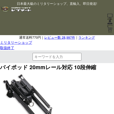
日本最大級のミリタリーショップ、直輸入、即日発送!
通常送料770円｜
レビュー数 28,997件
｜
ランキング
ミリタリーショップ
取扱終了
バイポッド 20mmレール対応 10段伸縮