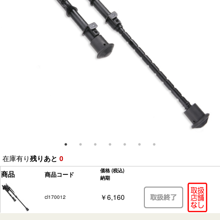
在庫有り
残りあと
0
価格
(税込)
商品
商品コード
納期
￥6,160
cl170012