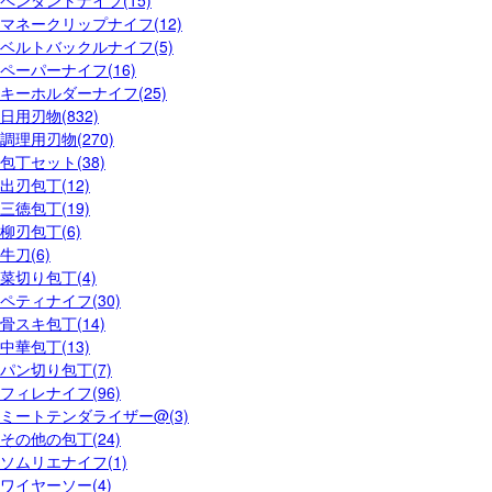
ペンダントナイフ(15)
マネークリップナイフ(12)
ベルトバックルナイフ(5)
ペーパーナイフ(16)
キーホルダーナイフ(25)
日用刃物(832)
調理用刃物(270)
包丁セット(38)
出刃包丁(12)
三徳包丁(19)
柳刃包丁(6)
牛刀(6)
菜切り包丁(4)
ペティナイフ(30)
骨スキ包丁(14)
中華包丁(13)
パン切り包丁(7)
フィレナイフ(96)
ミートテンダライザー@(3)
その他の包丁(24)
ソムリエナイフ(1)
ワイヤーソー(4)