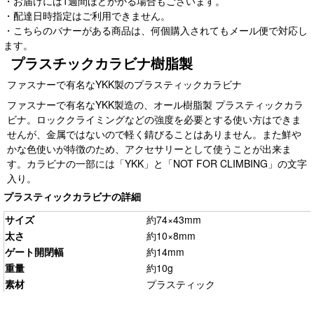
・お届けには1週間ほどかかる場合もございます。
・配達日時指定はご利用できません。
・こちらのバナーがある商品は、何個購入されてもメール便で対応し
ます。
プラスチックカラビナ樹脂製
ファスナーで有名なYKK製のプラスティックカラビナ
ファスナーで有名なYKK製造の、オール樹脂製 プラスティックカラ
ビナ。ロッククライミングなどの強度を必要とする使い方はできま
せんが、金属ではないので軽く錆びることはありません。また鮮や
かな色使いが特徴のため、アクセサリーとして使うことが出来ま
す。カラビナの一部には「YKK」と「NOT FOR CLIMBING」の文字
入り。
プラスティックカラビナの詳細
サイズ
約74×43mm
太さ
約10×8mm
ゲート開閉幅
約14mm
重量
約10g
素材
プラスティック